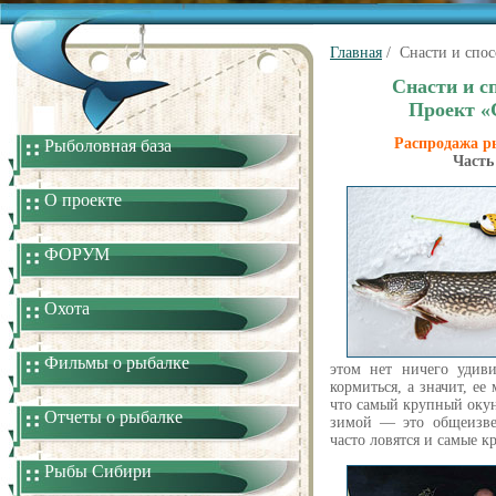
Главная
/ Снасти и спо
Снасти и с
Проект «
Распродажа р
Рыболовная база
Част
О проекте
ФОРУМ
Охота
Фильмы о рыбалке
этом нет ничего удив
кормиться, а значит, ее
что самый крупный окун
Отчеты о рыбалке
зимой — это общеизвес
часто ловятся и самые 
Рыбы Сибири