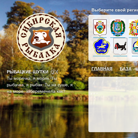
Выберите свой реги
ГЛАВНАЯ
БАЗА
РЫБАЦКИЕ ШУТКИ
Ты морячка, я моряк. Ты
рыбачка, я рыбак. Ты на суше, я
на море, забеременела как?