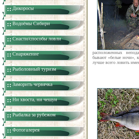
Дикоросы
Водоёмы Сибири
Снасти/способы ловли
расположенных непод
Снаряжение
бывают «белые ночи», к
лучше всего ловить им
Рыболовный туризм
Заморить червячка
Ни хвоста, ни чешуи
Рыбалка за рубежом
Фотогалерея