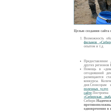
Целью создания сайта
Возможность о
фильмов «Сибир
опытом и т.д.
Предоставление
других регионов 
Помощь в «дик
сегодняшний де
размещаются с
конкурсы. Колич
дня.Спонсорам
полезных услуг
,
сайте
.Построен
«Сибирская рыб
Сибири.
Надеемс
противополож
одновременно в 