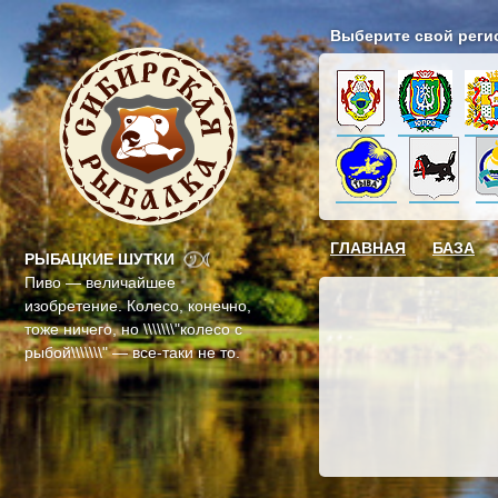
Выберите свой реги
ГЛАВНАЯ
БАЗА
РЫБАЦКИЕ ШУТКИ
Пиво — величайшее
изобретение. Колесо, конечно,
тоже ничего, но \\\\\\\"колесо с
рыбой\\\\\\\" — все-таки не то.