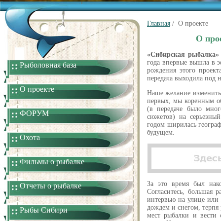
Главная
/ О проекте
О про
«Сибирская рыбалка»
года впервые вышла в э
Рыболовная база
рождения этого проекта
передача выходила под 
О проекте
Наше желание изменить н
первых, мы коренным об
(в передаче было мно
ФОРУМ
сюжетов) на серьезный
годом ширилась географ
будущем.
Охота
Фильмы о рыбалке
За это время был на
Отчеты о рыбалке
Согласитесь, большая 
интервью на улице или 
дождем и снегом, терпя
Рыбы Сибири
мест рыбалки и вести