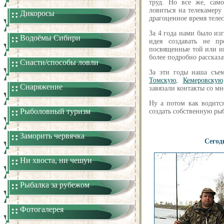
труд. Но все же, сам
ловиться на телекамеру 
Дикоросы
драгоценное время телес
За 4 года нами было изг
Водоёмы Сибири
идея создавать не пр
посвященные той или и
более подробно рассказат
Снасти/способы ловли
За эти годы наша съем
Томскую
,
Кемеровскую
Снаряжение
завязали контакты со 
Ну а потом как водитс
Рыболовный туризм
создать собственную ры
Заморить червячка
Сегод
Ни хвоста, ни чешуи
Рыбалка за рубежом
Фотогалерея