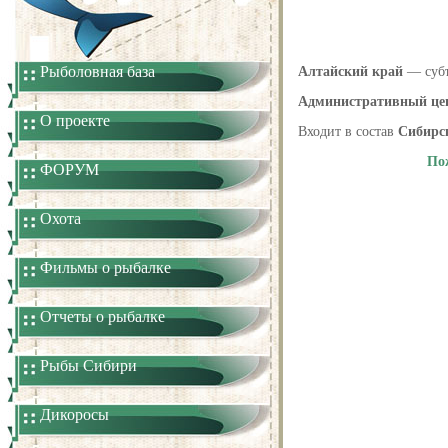
Рыболовная база
Алтайский край
— субъ
Административный це
О проекте
Входит в состав
Сибирск
По
ФОРУМ
Охота
Фильмы о рыбалке
Отчеты о рыбалке
Рыбы Сибири
Дикоросы