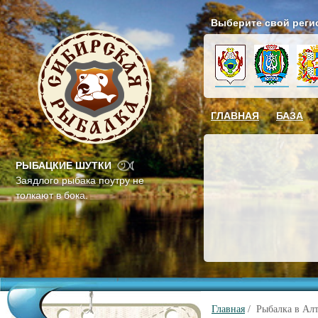
Выберите свой реги
ГЛАВНАЯ
БАЗА
РЫБАЦКИЕ ШУТКИ
Заядлого рыбака поутру не
толкают в бока.
Главная
/ Рыбалка в Алт