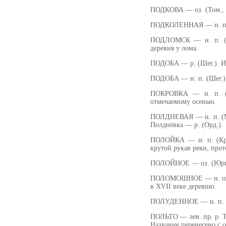
ПОДКОВА — оз. (Том., К
ПОДКОЛЕННАЯ — н. п. 
ПОДЛОМСК — н. п. (То
деревня у лома.
ПОДОБА — р. (Шег.). И
ПОДОБА — н. п. (Шег.)
ПОКРОВКА — н. п. (по
отмечаемому осенью.
ПОЛДНЕВАЯ — н. п. (Мас
Полднёвка — р. (Орд.).
ПОЛОЙКА — н. п. (Кр.)
крутой рукав реки, прот
ПОЛОЙНОЕ — оз. (Юрг., 
ПОЛОМОШНОЕ — н. п. 
в XVII веке деревню.
ПОЛУДЕННОЕ — н. п. (
ПОЛЬТО — лев. пр. р. Ты
Название перенесено с оз