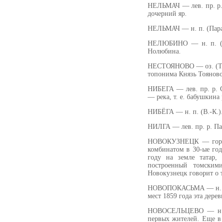
НЕЛЬМАЧ — лев. пр. р. О
дочерний яр.
НЕЛЬМАЧ — н. п. (Параб
НЕЛЮБИНО — н. п. (То
Нолюбина.
НЕСТОЯНОВО — оз. (Том.
топонима Князь Тояново
НИБЕГА — лев. пр. р. С
— река, т. е. бабушкина 
НИБЁГА — н. п. (В.-К.).
НИЛГА — лев. пр. р. Па
НОВОКУЗНЕЦК — город 
комбинатом в 30-ые год
году на земле татар,
построенный томским
Новокузнецк говорит о 
НОВОПОКАСЬМА — н. п. 
мест 1859 года эта дере
НОВОСЕЛЬЦЕВО — н. п.
первых жителей. Еще в