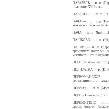
ПАРАБЕЛЬ — н. п. (Пара
половине XVII века.
ПАРЛАГОЛ — н. п. (Ташт
ПАЧА — пр. пр. р. Томь
кетского «пача» — боль
ПАЧА — н. п. (Яшк.). По
ПАШКОВО — н. п. (Юрг,)
ПАШНЯ — н. п. (Карг.)
временных построек 
местности, что и отрази
ПЕГЕЛЬКА — лев. пр. р.
ПЕЛИЗАТКА — р. (В.-К.)
ПЕРВОМАЙСКОЕ — н.
революционного праздн
ПЕРЕБОР — н. п. (Масл.
ПЕРЕВОЗ — н. п. (Тег.)
ПЕРЕМИТИНО — н. п. (П
дворы Андрея, Алексе