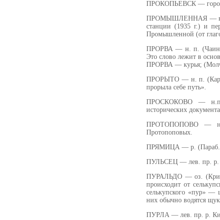
ПРОКОПЬЕВСК — город в
ПРОМЫШЛЕННАЯ — н. п.
станции (1935 г.) и п
Промышленной (от глаг
ПРОРВА — н. п. (Чаин.
Это слово лежит в осно
ПРОРВА — курья; (Молч.),
ПРОРЫТО — н. п. (Карг
прорыла себе путь».
ПРОСКОКОВО — н.п. 
исторических документах
ПРОТОПОПОВО — н. п
Протопоповых.
ПРЯМИЦА — р. (Параб.).
ПУЛЬСЕЦ — лев. пр. р. 
ПУРАЛЬДО — оз. (Крив.,
происходит от селькуп
селькупского «пур» — щ
них обычно водятся щук
ПУРЛА — лев. пр. р. Кич