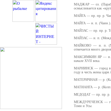
МАДЖАР — оз. (Параб.)
осмысливается как «кру
МАЙГА — пр. пр. р. Чая
МАЙГА — н. п. (Чаин.).
МАЙЗАС — пр. пр. р. То
МАЙЗАС — н. п. (Между
МАЙКОВО — н. п. (Мо
отмечается много дворо
МАКСИМКИН ЯР — н. п. 
начале XVII века.
МАРИИНСК — город в Ке
году в честь жены царя 
МАТЕРИЧНАЯ — р. (Карг.
МАТИАНГА — р. (Колп.). 
МЕДОДАТ — пр. пр. р. Чу
МЕЖДУРЕЧЕНСК — город
Томи и Усы.