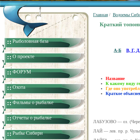
Главная
/
Водоемы Сиби
Краткий топони
Рыболовная база
А-Б
В, Г, Д
О проекте
ФОРУМ
Название
К какому виду ге
Охота
Где оно употреб
Краткое объясне
Фильмы о рыбалке
Отчеты о рыбалке
ЛАБУЗОВО — оз. (Череп.
ЛАЙ — лев. пр. р. Чулы
Рыбы Сибири