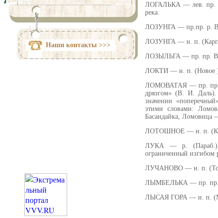
ЛОГАЛЬКА — лев. пр. р.
река.
ЛОЗУНГА — пр.пр. р. Ва
ЛОЗУНГА — н. п. (Карг.
Наши контакты >>>
ЛОЗЫЛЬГА — пр. пр. Вас
ЛОКТИ — н. п. (Новое )
ЛОМОВАТАЯ — пр. пр. р
дрязгом» (В. И. Даль)
значении «поперечный
этими словами: Ломов
Басандайка, Ломовица —
ЛОТОШНОЕ — н. п. (Кр.).
ЛУКА — р. (Параб.).
ограниченный изгибом 
ЛУЧАНОВО — н. п. (Том
ЛЫМБЕЛЬКА — пр. пр. р
ЛЫСАЯ ГОРА — н. п. (Мо