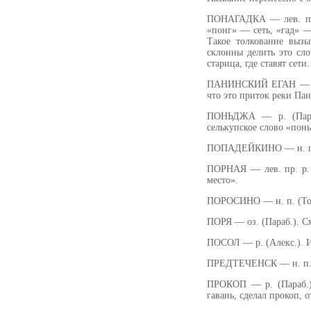
ПОНАГАДКА — лев. пр. 
«понг» — сеть, «гад» —
Такое толкование выз
склонны делить это сло
старица, где ставят сети.
ПАНИНСКИЙ ЕГАН — лев
что это приток реки Пан
ПОНЬДЖА — р. (Параб.
селькупское слово «пон
ПОПАДЕЙКИНО — н. п. (
ПОРНАЯ — лев. пр. р. 
место».
ПОРОСИНО — н. п. (Том
ПОРЯ — оз. (Параб.). С
ПОСОЛ — р. (Алекс.). И
ПРЕДТЕЧЕНСК — н. п. (
ПРОКОП — р. (Параб.).
гавань, сделал прокоп, 