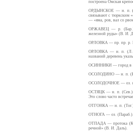
построена Омская крепо
ОРДЫНСКОЕ — н. п. (О
связывают с тюркским «
— «яма, ров, вал со рво
ОРЖАВЕЦ — р. (Бар.).
железной руды» (В. И. Д
ОРЛОВКА — пр. пр. р. К
ОРЛОВКА — н. п. (Л.-К.
названий деревень указ
ОСИННИКИ — город в Кем
ОСОЛОДИНО — н. п. (Кар
ОСОЛОДОЧНОЕ — оз. (Че
ОСТЯЦК — н. п. (Сев.).
Это слово часто встреча
ОТГОНКА — н. п. (Тог.)
ОТНОГА — оз. (Параб.).
ОТПАДА — протока (Кож
речной» (В. И. Даль).