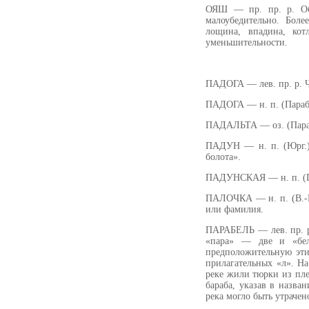
ОЯШ — пр. пр. р. Об
малоубедительно. Бол
лощина, впадина, ко
уменьшительности.
ПАДОГА — лев. пр. р. Ч
ПАДОГА — н. п. (Параб.
ПАДАЛЬТА — оз. (Параб.)
ПАДУН — н. п. (Юрг.)
болота».
ПАДУНСКАЯ — н. п. (Пр
ПАЛОЧКА — н. п. (В.-К
или фамилия.
ПАРАБЕЛЬ — лев. пр. р.
«пара» — две и «бел
предположительную этим
прилагательных «л». На
реке жили тюрки из пл
бараба, указав в назв
река могло быть утрачен