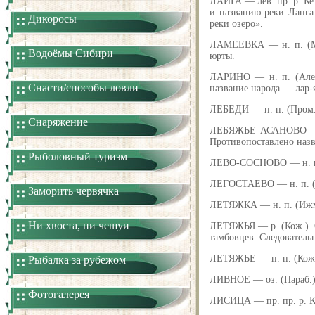
ЛАЙГА — лев. пр. р. Кет
и названию реки Ланга 
Дикоросы
реки озеро».
ЛАМЕЕВКА — н. п. (Мол
Водоёмы Сибири
юрты.
ЛАРИНО — н. п. (Алекс
Снасти/способы ловли
название народа — лар-я
ЛЕБЕДИ — н. п. (Пром.
Снаряжение
ЛЕБЯЖЬЕ АСАНОВО — н.
Противопоставлено наз
Рыболовный туризм
ЛЕВО-СОСНОВО — н. п. (
ЛЕГОСТАЕВО — н. п. (И
Заморить червячка
ЛЕТЯЖКА — н. п. (Ижм.)
Ни хвоста, ни чешуи
ЛЕТЯЖЬЯ — р. (Кож.). От
тамбовцев. Следователь
ЛЕТЯЖЬЕ — н. п. (Кож.)
Рыбалка за рубежом
ЛИВНОЕ — оз. (Параб.).
Фотогалерея
ЛИСИЦА — пр. пр. р. Ке