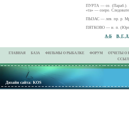
ПУРТА — оз. (Параб.).
«та» — озеро. Следовате
ПЫЗАС — лев. пр. р. Мр
ПЯТКОВО — н. п. (Юрг.
А-Б
В, Г, Д
ГЛАВНАЯ
БАЗА
ФИЛЬМЫ О РЫБАЛКЕ
ФОРУМ
ОТЧЕТЫ О
ССЫЛ
Дизайн сайта: KOS