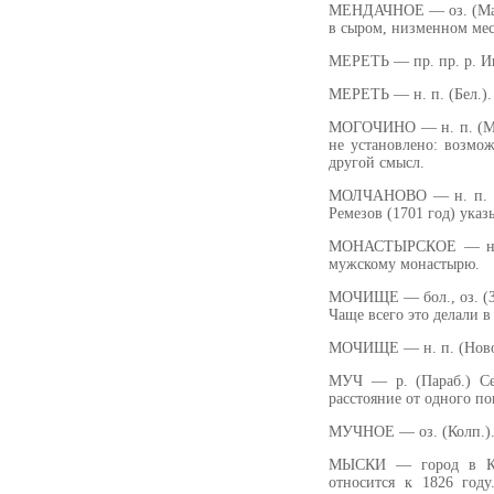
МЕНДАЧНОЕ — оз. (Масл
в сыром, низменном ме
МЕРЕТЬ — пр. пр. р. И
МЕРЕТЬ — н. п. (Бел.).
МОГОЧИНО — н. п. (Молч
не установлено: возмож
другой смысл.
МОЛЧАНОВО — н. п. (М
Ремезов (1701 год) ука
МОНАСТЫРСКОЕ — н. п
мужскому монастырю.
МОЧИЩЕ — бол., оз. (Зы
Чаще всего это делали в 
МОЧИЩЕ — н. п. (Новое
МУЧ — р. (Параб.) Сел
расстояние от одного по
МУЧНОЕ — оз. (Колп.). 
МЫСКИ — город в Кеме
относится к 1826 год