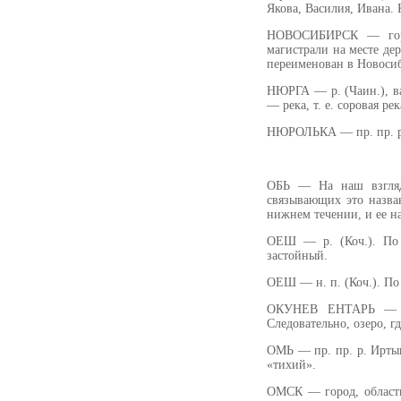
Якова, Василия, Ивана. 
НОВОСИБИРСК — город
магистрали на месте де
переименован в Новоси
НЮРГА — р. (Чаин.), ва
— река, т. е. соровая рек
НЮРОЛЬКА — пр. пр. р. 
ОБЬ — На наш взгляд,
связывающих это назва
нижнем течении, и ее н
ОЕШ — р. (Коч.). По
застойный.
ОЕШ — н. п. (Коч.). По
ОКУНЕВ ЕНТАРЬ — оз.
Следовательно, озеро, гд
ОМЬ — пр. пр. р. Иртыш
«тихий».
ОМСК — город, областн