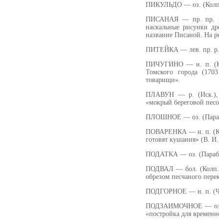
ПИКУЛЬДО — оз. (Колп.)
ПИСАНАЯ — пр. пр. р.
наскальные рисунки др
название Писаной. На р
ПИТЕЙКА — лев. пр. р. 
ПИЧУГИНО — н. п. (Ко
Томского города (170
товарищи».
ПЛАВУН — р. (Иск.), 
«мокрый береговой песо
ПЛОШНОЕ — оз. (Параб.).
ПОВАРЕНКА — н. п. (Коч
готовят кушания» (В. И.
ПОДАТКА — оз. (Параб.)
ПОДВАЛ — бол. (Колп.
обрезом песчаного перека
ПОДГОРНОЕ — н. п. (Чаи
ПОДЗАИМОЧНОЕ — оз. (П
«постройка для временн