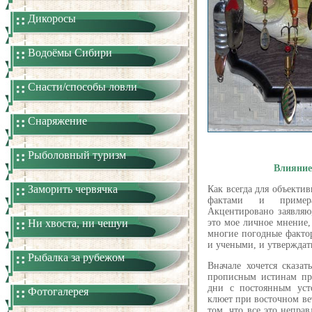
Дикоросы
Водоёмы Сибири
Снасти/способы ловли
Снаряжение
Рыболовный туризм
Влияние
Заморить червячка
Как всегда для объекти
фактами и пример
Акцентировано заявляю
Ни хвоста, ни чешуи
это мое личное мнение
многие погодные факто
и учеными, и утверждать
Рыбалка за рубежом
Вначале хочется сказа
прописным истинам пр
дни с постоянным уст
Фотогалерея
клюет при восточном вет
том, что все это неправ