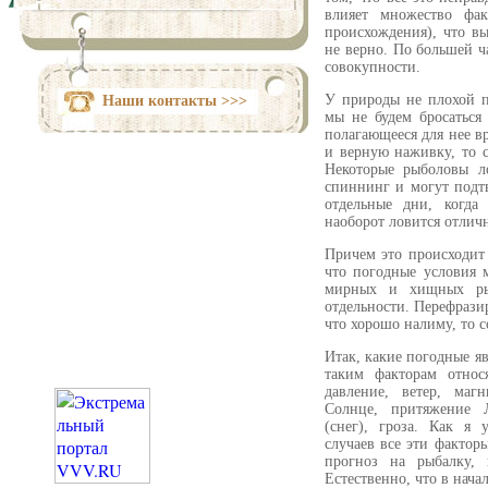
влияет множество фак
происхождения), что в
не верно. По большей ч
совокупности.
У природы не плохой п
Наши контакты >>>
мы не будем бросаться
полагающееся для нее вр
и верную наживку, то с
Некоторые рыболовы л
спиннинг и могут подтве
отдельные дни, когда
наоборот ловится отлич
Причем это происходит 
что погодные условия 
мирных и хищных р
отдельности. Перефрази
что хорошо налиму, то 
Итак, какие погодные яв
таким факторам относя
давление, ветер, маг
Солнце, притяжение 
(снег), гроза. Как я
случаев все эти факторы
прогноз на рыбалку, 
Естественно, что в нача