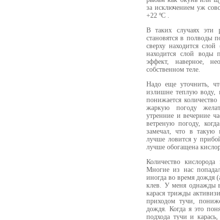
за исключением уж сов
+22 ºС .
В таких случаях эти 
становятся в полводы п
сверху находится слой
находится слой воды 
эффект, наверное, не
собственном теле.
Надо еще уточнить, ч
излишне теплую воду, 
понижается количество
жаркую погоду жела
утренние и вечерние ч
ветреную погоду, когд
замечал, что в такую
лучше ловится у прибой
лучше обогащена кисло
Количество кислорода
Многие из нас попада
иногда во время дождя (
клев. У меня однажды в
карася трижды активизи
приходом тучи, пониж
дождя. Когда я это пон
подхода тучи и карась