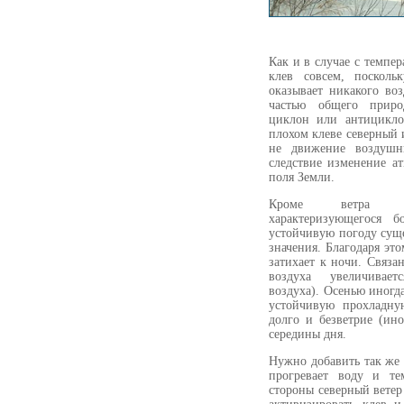
Как и в случае с темпер
клев совсем, посколь
оказывает никакого во
частью общего природ
циклон или антицикло
плохом клеве северный 
не движение воздушн
следствие изменение а
поля Земли.
Кроме ветра цик
характеризующегося 
устойчивую погоду суще
значения. Благодаря эт
затихает к ночи. Связа
воздуха увеличивает
воздуха). Осенью иногд
устойчивую прохладну
долго и безветрие (ин
середины дня.
Нужно добавить так же 
прогревает воду и те
стороны северный ветер