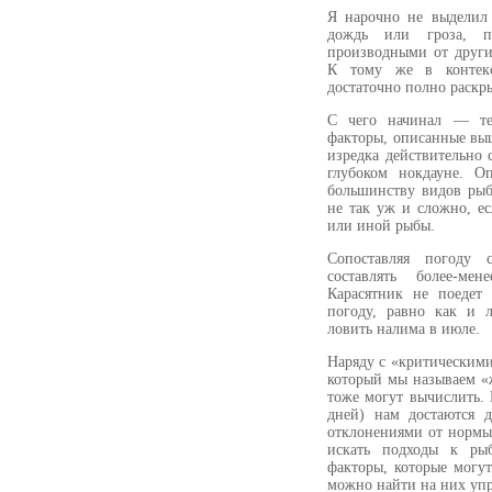
Я нарочно не выделил 
дождь или гроза, п
производными от други
К тому же в контекс
достаточно полно раскр
С чего начинал — тем
факторы, описанные вы
изредка действительно 
глубоком нокдауне. О
большинству видов рыб
не так уж и сложно, е
или иной рыбы.
Сопоставляя погоду
составлять более-м
Карасятник не поедет
погоду, равно как и 
ловить налима в июле.
Наряду с «критическими
который мы называем «
тоже могут вычислить. 
дней) нам достаются 
отклонениями от нормы
искать подходы к ры
факторы, которые могу
можно найти на них упр