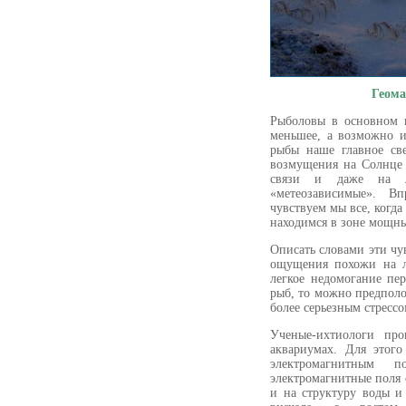
Геома
Рыболовы в основном 
меньшее, а возможно и
рыбы наше главное св
возмущения на Солнце 
связи и даже на л
«метеозависимые». Вп
чувствуем мы все, когд
находимся в зоне мощн
Описать словами эти чу
ощущения похожи на л
легкое недомогание пе
рыб, то можно предполо
более серьезным стрессо
Ученые-ихтиологи пр
аквариумах. Для этог
электромагнитным п
электромагнитные поля 
и на структуру воды и