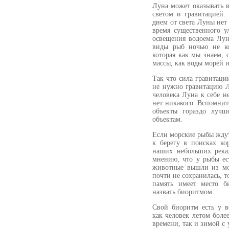
Луна может оказывать 
светом и гравитацией.
днем от света Луны нет 
время существенного у
освещения водоема Лун
виды рыб ночью не кор
которая как мы знаем, 
массы, как воды морей 
Так что сила гравитаци
не нужно гравитацию Л
человека Луна к себе не
нет никакого. Вспомни
объекты гораздо лучш
объектам.
Если морские рыбы жду
к берегу в поисках ко
наших небольших река
мнению, что у рыбы ест
животные вышли из мо
почти не сохранилась, 
память имеет место б
назвать биоритмом.
Свой биоритм есть у в
как человек летом боле
времени, так и зимой с