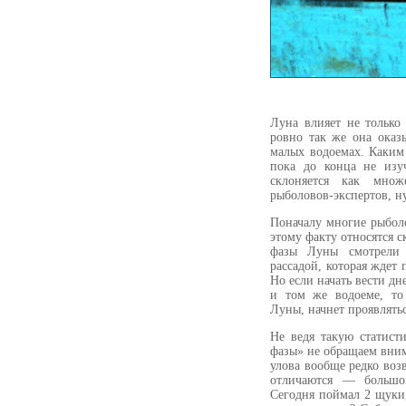
Луна влияет не только
ровно так же она оказ
малых водоемах. Каким
пока до конца не изу
склоняется как множ
рыболовов-экспертов, н
Поначалу многие рыболо
этому факту относятся 
фазы Луны смотрели 
рассадой, которая ждет
Но если начать вести дн
и том же водоеме, то 
Луны, начнет проявлятьс
Не ведя такую статист
фазы» не обращаем вни
улова вообще редко возв
отличаются — большо
Сегодня поймал 2 щуки, 