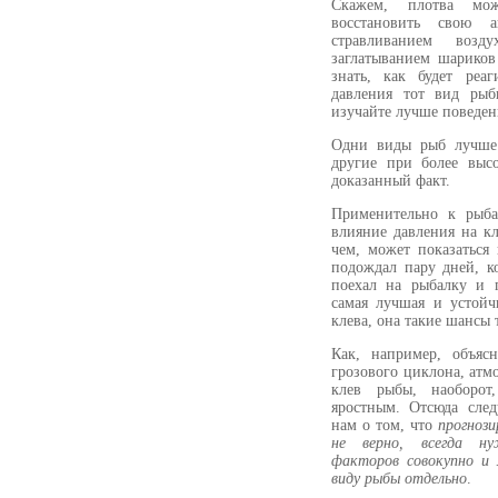
Скажем, плотва мож
восстановить свою 
стравливанием воз
заглатыванием шариков
знать, как будет реа
давления тот вид рыб
изучайте лучше поведен
Одни виды рыб лучше 
другие при более выс
доказанный факт.
Применительно к рыба
влияние давления на к
чем, может показаться 
подождал пару дней, ко
поехал на рыбалку и 
самая лучшая и устойч
клева, она такие шансы 
Как, например, объяс
грозового циклона, атмо
клев рыбы, наоборот
яростным. Отсюда след
нам о том, что
прогнози
не верно, всегда н
факторов совокупно и
виду рыбы отдельно
.