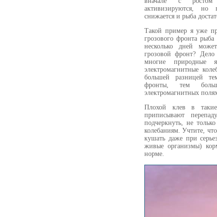
вначале с ростом
активизируются, но 
снижается и рыба достат
Такой пример я уже п
грозового фронта рыба 
несколько дней може
грозовой фронт? Дело
многие природные 
электромагнитные коле
большей разницей тем
фронты, тем боль
электромагнитных полях
Плохой клев в таки
приписывают перепад
подчеркнуть, не тольк
колебаниям. Учтите, что
кушать даже при серье
живые организмы) корм
норме.