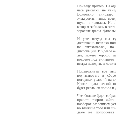
Приведу пример. На одн
часа рыбалки не увид
Возможно, виновато
электромагнитные возм
щука не ловилась. Но в
которая забилась в этот
зарослях травы, буквальн
И уже оттуда мы су
достаточно неплохо пол
не отказывалась, но
дислокации. В идеале ж
лет, можно хорошо из
водоеме под влиянием
всегда находить и ловит
Подытоживая все выше
поучаствовать в сбор
погодных условий на к
Кроме практической п
будет реальная польза и
Чем больше будет собра
правоте теории «Фа
наоборот развенчаем ус
во влияние того или ин
даже не попробовав 