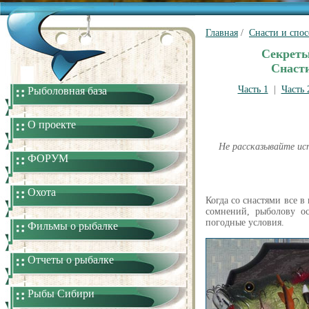
Главная
/
Снасти и спо
Секреты
Снасти
Часть 1
|
Часть 
Рыболовная база
О проекте
Не рассказывайте ис
ФОРУМ
Охота
Когда со снастями все в
сомнений, рыболову ос
погодные условия.
Фильмы о рыбалке
Отчеты о рыбалке
Рыбы Сибири