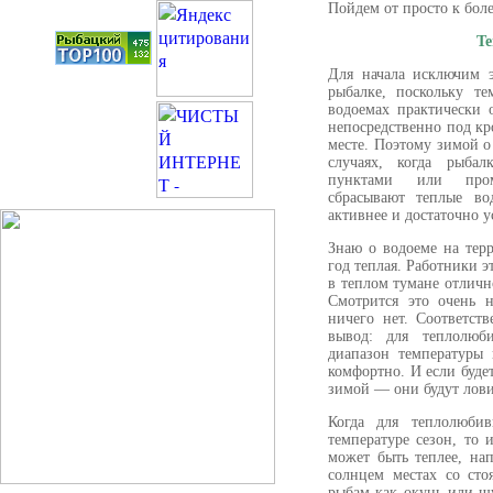
Пойдем от просто к бол
Те
Для начала исключим 
рыбалке, поскольку т
водоемах практически 
непосредственно под кр
месте. Поэтому зимой 
случаях, когда рыба
пунктами или пром
сбрасывают теплые во
активнее и достаточно 
Знаю о водоеме на тер
год теплая. Работники 
в теплом тумане отличн
Смотрится это очень н
ничего нет. Соответст
вывод: для теплолюб
диапазон температуры 
комфортно. И если буде
зимой — они будут лови
Когда для теплолюби
температуре сезон, то 
может быть теплее, на
солнцем местах со сто
рыбам как окунь или щ