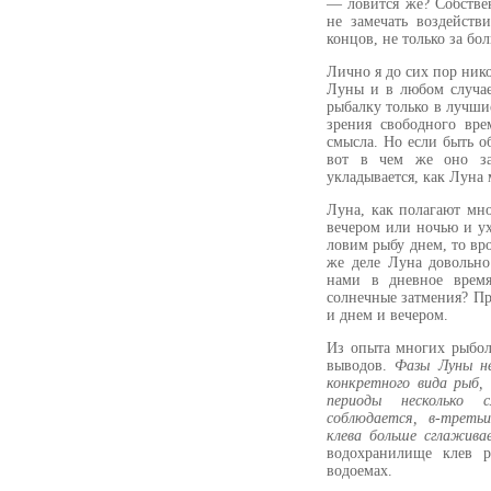
— ловится же? Собстве
не замечать воздейст
концов, не только за б
Лично я до сих пор ник
Луны и в любом случае
рыбалку только в лучши
зрения свободного вре
смысла. Но если быть о
вот в чем же оно за
укладывается, как Луна 
Луна, как полагают мно
вечером или ночью и ух
ловим рыбу днем, то вр
же деле Луна довольно
нами в дневное время
солнечные затмения? Пр
и днем и вечером.
Из опыта многих рыбол
выводов.
Фазы Луны не
конкретного вида рыб,
периоды несколько 
соблюдается, в-треть
клева больше сглажива
водохранилище клев р
водоемах.