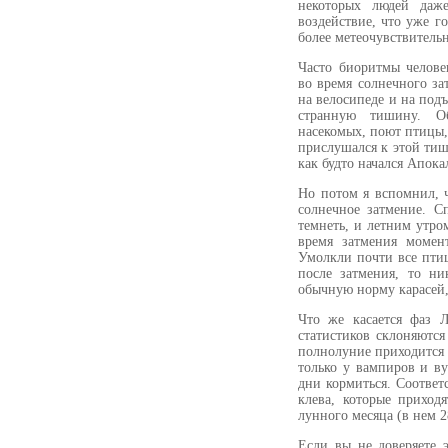
некоторых людей даже
воздействие, что уже го
более метеочувствительн
Часто биоритмы челове
во время солнечного з
на велосипеде и на под
странную тишину. О
насекомых, поют птицы,
прислушался к этой тиш
как будто начался Апока
Но потом я вспомнил, 
солнечное затмение. С
темнеть, и летним утро
время затмения момен
Умолкли почти все птиц
после затмения, то н
обычную норму карасей, 
Что же касается фаз 
статистиков склоняются
полнолуние приходится 
только у вампиров и ву
дни кормиться. Соответ
клева, которые приход
лунного месяца (в нем 2
Если вы не доверяете э