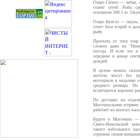
Озеро Сяльто — чебак, 
ставят сетей. Рыба с
основном 500-1 кг. Окун
Озеро Кунгот — окунь, 
стоит база егерей и да
рыбу.
Проехать от этих озе
сложно даже на "Ниве
погода. И если это и
середине и конце сент
дождей.
В целом можно сказат
жители могут без пр
мотоцикле и недалеко о
среднего размера. Но
встречаются хорошие ры
По доставке на отдал
Могочинскими егерями 
работает во многих нас
Будете в Могочино — 
Свято-Никольский мон
такого небольшого на
строение своим внешни