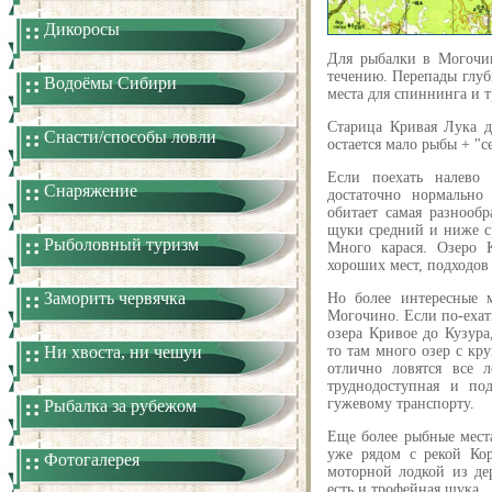
Дикоросы
Для рыбалки в Могочи
течению. Перепады глу
Водоёмы Сибири
места для спиннинга и 
Старица Кривая Лука д
Снасти/способы ловли
остается мало рыбы + "с
Если поехать налево
Снаряжение
достаточно нормально
обитает самая разнооб
щуки средний и ниже с
Рыболовный туризм
Много карася. Озеро 
хороших мест, подходов 
Заморить червячка
Но более интересные м
Могочино. Если по-ехат
озера Кривое до Кузура
Ни хвоста, ни чешуи
то там много озер с кр
отлично ловятся все 
труднодоступная и по
гужевому транспорту.
Рыбалка за рубежом
Еще более рыбные мест
уже рядом с рекой Кор
Фотогалерея
моторной лодкой из де
есть и трофейная щука.