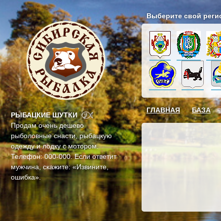
Выберите свой реги
ГЛАВНАЯ
БАЗА
РЫБАЦКИЕ ШУТКИ
Продам очень дешево
рыболовные снасти, рыбацкую
одежду и лодку с мотором.
Телефон: 000-000. Если ответит
мужчина, скажите: «Извините,
ошибка».