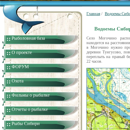
Главная
/
Водоемы Сиби
Водоемы Сибир
Рыболовная база
Село Могочино расп
находится на расстоянии
в Могочино нужно про
О проекте
деревни Тунгусово, по
переплыть на правый бер
22 часов.
ФОРУМ
Охота
Фильмы о рыбалке
Отчеты о рыбалке
Рыбы Сибири