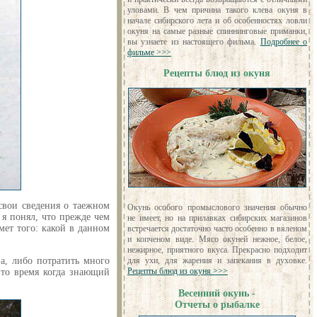
уловами. В чем причина такого клева окуня в
начале сибирского лета и об особенностях ловли
окуня на самые разные спиннинговые приманки,
вы узнаете из настоящего фильма.
Подробнее о
фильме >>>
Рецепты блюд из окуня
свои сведения о таежном
Окунь особого промыслового значения обычно
 я понял, что прежде чем
не имеет, но на прилавках сибирских магазинов
мет того: какой в данном
встречается достаточно часто особенно в вяленом
и копченом виде. Мясо окуней нежное, белое,
нежирное, приятного вкуса. Прекрасно подходит
для ухи, для жарения и запекания в духовке.
а, либо потратить много
Рецепты блюд из окуня >>>
 то время когда знающий
Весенний окунь -
Отчеты о рыбалке