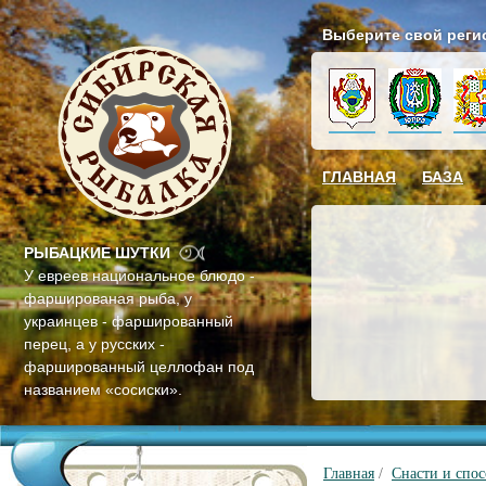
Выберите свой реги
ГЛАВНАЯ
БАЗА
РЫБАЦКИЕ ШУТКИ
У евреев национальное блюдо -
фаршированая рыба, у
украинцев - фаршированный
перец, а у русских -
фаршированный целлофан под
названием «сосиски».
Главная
/
Снасти и спо