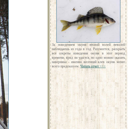
За поведением окуня весной волей неволей
наблюдаешь из года в год. Разумеется, раскрыть
все секреты поведения окуня в этот период
времени, вряд ли удастся, но одно можно сказать
наверняка - именно весенний клев окуня менее
всего предсказуем.
Читать отчет >>>