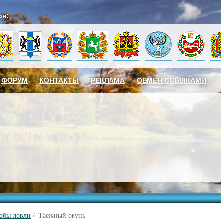
он:
ФОРУМ
КОНТАКТЫ
РЕКЛАМА
ОБМЕН ССЫЛКАМИ
собы ловли
/ Таежный окунь