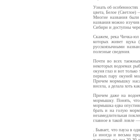
Узнать об особенностях
цвета, Белое (Светлое)
Многие названия были
названия можно изучив 
Сибири и доступны через
Скажем, река Чичка-юл 
которых живет щука (
русскоязычными назван
полезные сведения.
Почти во всех таежных
некоторых водоемах рыб
окуня глаз и вот только
первых пару окуней мо
Причем мормышку насад
висела, а делала хоть к
Причем даже на водоем
мормышку. Понять, что
мормышка едва опустивш
брать и на голую морм
незамедлительная покле
главное в такой ловле 
. Бывает, что пауза в о
(а иногда и весьма про
вытащить на лед 20-30 