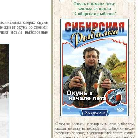
Окунь в начале лета:
Фильм из цикла
"Сибирская рыбалка"
 пойменных озерах окунь
ме живет окунь со своими
кушая новые рыболовные
С тем же рвением, с которым многие рыболовы
спешат попасть на первый лед, сибиряки после
весеннего половодья устремляются ловить окуня
и практически всегда возвращаются с отличными