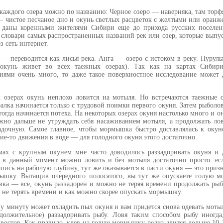
 каждого озера можно по названию: Черное озеро — наверняка, там торф
 — чистое песчаное дно и окунь светлых расцветок с желтыми или оранж
 даны коренными жителями Сибири еще до прихода русских поселен
словари самых распространенных названий рек или озер, которые выпу
 сеть интернет.
— переводится как лисья река. Анга — озеро с истоком в реку. Пуруль
окунь живет во всех таежных озерах). Так как на картах Сибир
иями очень много, то даже такое поверхностное исследование может
 озерах окунь неплохо ловится на мотыля. Но встречаются таежные о
алка начинается только с трудовой поимки первого окуня. Затем рыбол
 тогда начинается потеха. На некоторых озерах окуня настолько много и о
жно дальше не утруждать себя насаживанием мотыля, а продолжать л
очную. Самое главное, чтобы мормышка быстро доставлялась к окун
акие-то движения в воде — для голодного окуня этого достаточно.
ах с крупным окунем мне часто доводилось раззадоривать окуня и 
 в данный момент можно ловить и без мотыля достаточно просто: есл
ись на рабочую глубину, тут же оказывается в пасти окуня — это призн
ышку. Вытащив очередного полосатого, вы тут же опускаете голую м
вка — все, окунь раззадорен и можно не теряя времени продолжать ры
— не терять времени и как можно скорее опускать мормышку.
дну минуту может охладить пыл окуня и вам придется снова одевать моты
должительное) раззадоривать рыбу. Ловя таким способом рыбу иногда,
хвостов. Как правило, клев на голую мормышку редко длится дольше 10-1