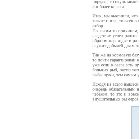
порядке, то окунь может
3 и более кг веса.
Итак, мы выяснили, что 
значит и ила, то окуню 
отбор.
По каким-то причинам, 
следствие успел раньше
образом переходит в ра
служит добычей для мат
Так же на кормовую базу
то почти гарантирован в
уже если в озере есть щ
больных рыб, заставляе
рыбы щуки, тем самым у
Исходя из всего вышеск
очередь обязательным 
чебаком, то это и вовс
внушительных размеров,