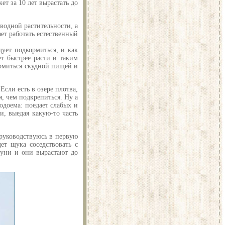
т за 10 лет вырастать до
водной растительности, а
ет работать естественный
ует подкормиться, и как
ет быстрее расти и таким
ормиться скудной пищей и
Если есть в озере плотва,
, чем подкрепиться. Ну а
водоема: поедает слабых и
и, выедая какую-то часть
 руководствуюсь в первую
ет щука соседствовать с
окуни и они вырастают до