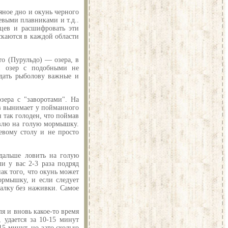
яное дно и окунь черного
евыми плавниками и т.д..
цев и расшифровать эти
скаются в каждой области
то (Пурульдо) — озера, в
и озер с подобными не
 дать рыболову важные и
зера с "заворотами". На
ов вынимает у пойманного
н так голоден, что поймав
овлю на голую мормышку.
евому столу и не просто
дальше ловить на голую
и у вас 2-3 раза подряд
ак того, что окунь может
ормышку, и если следует
балку без наживки. Самое
ля и вновь какое-то время
 удается за 10-15 минут
5 минут, но зато сколько