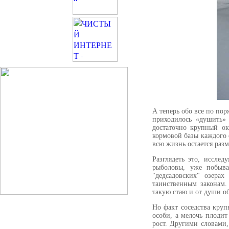
А теперь обо все по пор
приходилось «душить» 
достаточно крупный ок
кормовой базы каждого о
всю жизнь остается раз
Разглядеть это, иссле
рыболовы, уже побыва
"дедсадовских" озера
таинственным законам.
такую стаю и от души о
Но факт соседства круп
особи, а мелочь плодит
рост. Другими словами,