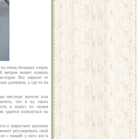
е на очень больших озерах
00 метров может клевать
история. Все зависит от
ных размеров, а где-то на
лько местные жители или
етить, что и на таких
 есть и живут по своим
м удается наткнуться на
ются и вырастают крупные
 может регулировать свой
сли с пищей у него все в