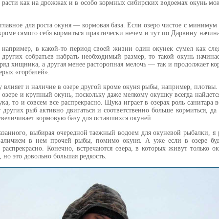
 расти как на дрожжах и в особо кормных сибирских водоемах окунь може
главное для роста окуня — кормовая база. Если озеро чистое с минимум 
кроме самого себя кормиться практически нечем и тут по Дарвину начина
например, в какой-то период своей жизни один окунек сумел как след
 других собратьев набрать необходимый размер, то такой окунь начина
зряд хищника, а другая менее расторопная мелочь — так и продолжает к
ерых «горбачей».
 влияет и наличие в озере другой кроме окуня рыбы, например, плотвы. 
 озере и крупный окунь, поскольку даже мелкому окушку всегда найдется
ука, то и совсем все распрекрасно. Щука играет в озерах роль санитара 
т других рыб активно двигаться и соответственно больше кормиться, да 
величивает кормовую базу для оставшихся окуней.
азанного, выбирая очередной таежный водоем для окуневой рыбалки, я
наличием в нем прочей рыбы, помимо окуня. А уже если в озере буд
е распрекрасно. Конечно, встречаются озера, в которых живут только 
 но это довольно большая редкость.