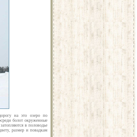
орогу на это озеро по
осреди болот окруженные
затопляются в половодье
вету, размер и повадкам