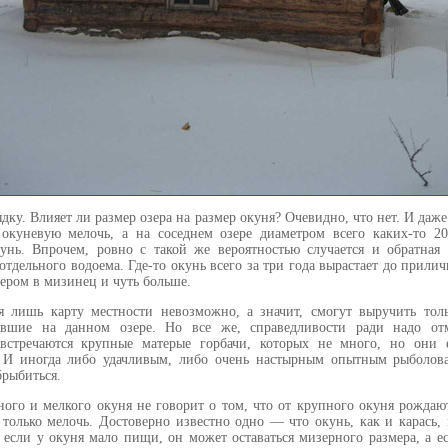
ядку. Влияет ли размер озера на размер окуня? Очевидно, что нет. И даж
окуневую мелочь, а на соседнем озере диаметром всего каких-то 2
унь. Впрочем, ровно с такой же вероятностью случается и обратная 
тдельного водоема. Где-то окунь всего за три года вырастает до прилич
мером в мизинец и чуть больше.
дуя лишь карту местности невозможно, а значит, смогут выручить то
вшие на данном озере. Но все же, справедливости ради надо отм
х встречаются крупные матерые горбачи, которых не много, но они
 И иногда либо удачливым, либо очень настырным опытным рыболова
брыбиться.
ного и мелкого окуня не говорит о том, что от крупного окуня рожда
 только мелочь. Достоверно известно одно — что окунь, как и карась,
 если у окуня мало пищи, он может оставаться мизерного размера, а е