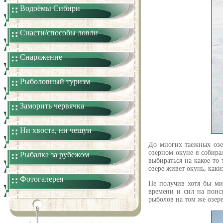
Водоёмы Сибири
Снасти/способы ловли
Снаряжение
Рыболовный туризм
Заморить червячка
Ни хвоста, ни чешуи
До многих таежных озер
озерном окуне я собира
Рыбалка за рубежом
выбираться на какое-то
озере живет окунь, каки
Фотогалерея
Не получив хотя бы ми
времени и сил на поис
рыболов на том же озер