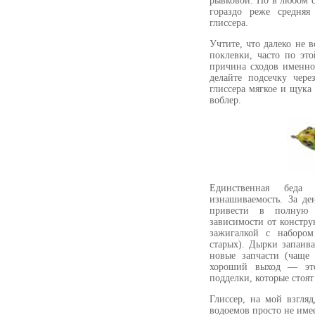
рывковой. Но в любом с
гораздо реже средняя
глиссера.
Учтите, что далеко не 
поклевки, часто по эт
причина сходов именно
делайте подсечку чере
глиссера мягкое и щука
воблер.
Единственная бед
изнашиваемость. За д
привести в полную 
зависимости от констру
зажигалкой с набором
старых). Дырки запаив
новые запчасти (чаще 
хороший выход — это
подделки, которые стоят
Глиссер, на мой взгля
водоемов просто не имее