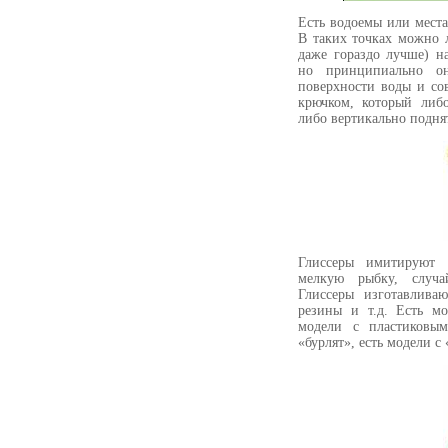
Есть водоемы или места
В таких точках можно 
даже гораздо лучше) н
но принципиально он
поверхности воды и со
крючком, который либ
либо вертикально поднят
Глиссеры имитируют 
мелкую рыбку, случа
Глиссеры изготавливаю
резины и т.д. Есть мо
модели с пластиковы
«бурлят», есть модели с