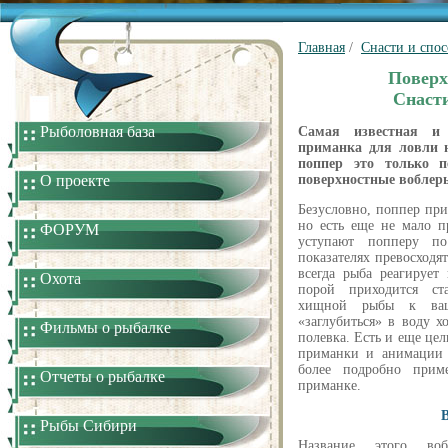
Главная
/
Снасти и спо
Поверх
Снасти
Рыболовная база
Самая известная и
приманка для ловли 
поппер это только 
О проекте
поверхностные воблер
Безусловно, поппер пр
но есть еще не мало п
ФОРУМ
уступают попперу п
показателях превосходят
всегда рыба реагирует
Охота
порой приходится ст
хищной рыбы к ваш
«заглубиться» в воду х
Фильмы о рыбалке
полевка. Есть и еще це
приманки и анимации 
более подробно прим
Отчеты о рыбалке
приманке.
В
Рыбы Сибири
Название этого воб