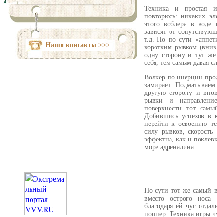
Техника и простая и
повторюсь: никаких э
этого воблера в воде 
зависят от сопутствующ
т.д. Но по сути «аппет
Наши контакты >>>
коротким рывком (вниз
одну сторону и тут же
себя, тем самым давая с
Волкер по инерции прод
замирает. Подматываем
другую сторону и внов
рывки и направлени
поверхности тот самы
Добившись успехов в к
перейти к освоению т
силу рывков, скорость
эффектна, как и поклевк
море адреналина.
По сути тот же самый в
вместо острого носа 
благодаря ей чуг отда
поппер. Техника игры ч