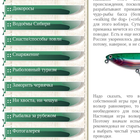
происхождения, поско
Дикоросы
разрабатывают приман
чудо-рыбы басса (бол
«walking the dog» («со
Водоёмы Сибири
для этого воблера. Сут
приманка мечется из сто
поводке. Есть и еще нес
Снасти/способы ловли
России укоренилось два
потому, наверное, и не 
Снаряжение
Рыболовный туризм
Заморить червячка
Надо сказать, что 
Ни хвоста, ни чешуи
собственной игры при 
волкер равномерно, то
необходимого для пок
Рыбалка за рубежом
Настоящая игра волке
Поэтому вначале испы
рекомендовал не старать
Фотогалерея
а выбрать чистый учас
проводки.