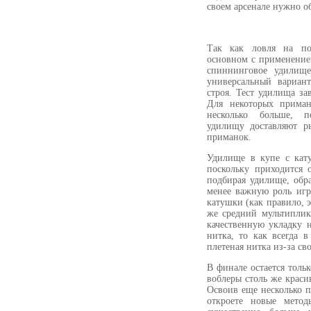
своем арсенале нужно об
Так как ловля на по
основном с применение
спиннинговое удилищ
универсальный вариан
строя. Тест удилища з
Для некоторых прима
несколько больше, п
удилищу доставляют ры
приманок.
Удилище в купе с кат
поскольку приходится 
подбирая удилище, обр
менее важную роль игр
катушки (как правило, 
же средний мультиплик
качественную укладку н
нитка, то как всегда 
плетеная нитка из-за с
В финале остается тольк
воблеры столь же краси
Освоив еще несколько 
откроете новые мето