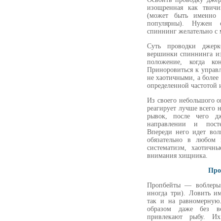
изощренная как твичи
(может быть именно
популярны). Нужен 
спиннинг желательно с 
Суть проводки джерк
вершинки спиннинга из
положение, когда ко
Приноровиться к управ
не хаотичными, а более
определенной частотой 
Из своего небольшого 
реагирует лучше всего 
рывок, после чего дж
направлении и постеп
Впереди него идет вол
обязательно в любом 
систематизм, хаотичны
внимания хищника.
Про
Пропбейты — воблеры 
иногда три). Ловить и
так и на равномерную
образом даже без в
привлекают рыбу. И