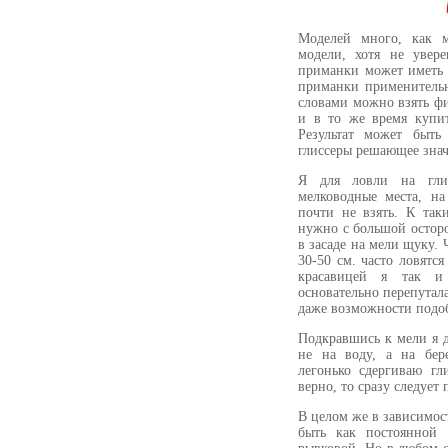
Моделей много, как м
модели, хотя не увере
приманки может иметь 
приманки применительн
словами можно взять ф
и в то же время купит
Результат может быть
глиссеры решающее знач
Я для ловли на гли
мелководные места, н
почти не взять. К так
нужно с большой остор
в засаде на мели щуку. 
30-50 см. часто ловятс
красавицей я так и
основательно перепутала
даже возможности подоб
Подкравшись к мели я д
не на воду, а на бер
легонько сдергиваю гл
верно, то сразу следует 
В целом же в зависимос
быть как постоянной 