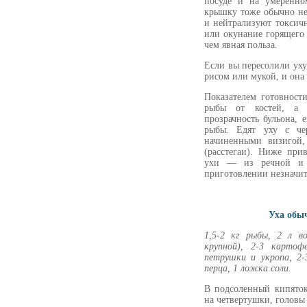
посуде и на умеренно
крышку тоже обычно не
и нейтрализуют токсич
или окунание горящего
чем явная польза.
Если вы пересолили уху
рисом или мукой, и она 
Показателем готовности
рыбы от костей, а 
прозрачность бульона, 
рыбы. Едят уху с ч
начиненными визигой,
(расстегаи). Ниже при
ухи — из речной и 
приготовлении незначит
Уха обы
1,5-2 кг рыбы, 2 л во
крупной), 2-3 картоф
петрушки и укропа, 2-
перца, 1 ложка соли.
В подсоленный кипяток
на четвертушки, головы