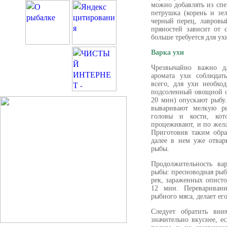
можно добавлять из спе
петрушка (корень и зел
черный перец, лавровы
пряностей зависит от
больше требуется для у
Варка ухи
Чрезвычайно важно дл
аромата ухи соблюдат
всего, для ухи необх
подсоленный овощной от
20 мин) опускают рыбу
вываривают мелкую р
головы и кости, кот
процеживают, и по жел
Приготовив таким обра
далее в нем уже отвар
рыбы.
Продолжительность ва
рыбы: пресноводная рыб
рек, зараженных опист
12 мин. Переваривани
рыбного мяса, делает ег
Следует обратить вни
значительно вкуснее, е