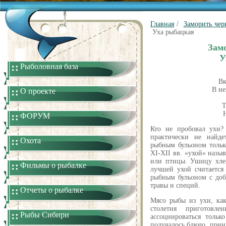
Главная
/
Заморить чер
Уха рыбацкая
Зам
У
Рыболовная база
Вк
В не
О проекте
Т
ФОРУМ
Кто не пробовал ухи?
практически не найде
Охота
рыбным бульоном тольк
XI-XII вв. «ухой» назы
или птицы. Ушицу хле-
Фильмы о рыбалке
лучшей ухой считается
рыбным бульоном с доб
травы и специй.
Отчеты о рыбалке
Мясо рыбы из ухи, как
столетия приготов
Рыбы Сибири
ассоциироваться толь
получалось блюдо, при