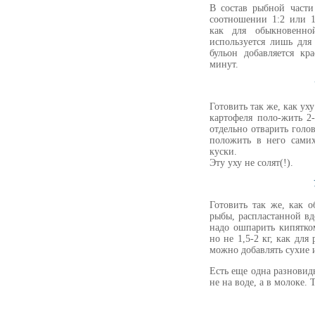
В состав рыбной части
соотношении 1:2 или 1
как для обыкновенно
используется лишь для
бульон добавляется кр
минут.
Готовить так же, как ух
картофеля поло-жить 2
отдельно отварить голов
положить в него самих
куски.
Эту уху не солят(!).
Готовить так же, как 
рыбы, распластанной вд
надо ошпарить кипятком
но не 1,5-2 кг, как для
можно добавлять сухие 
Есть еще одна разновид
не на воде, а в молоке.