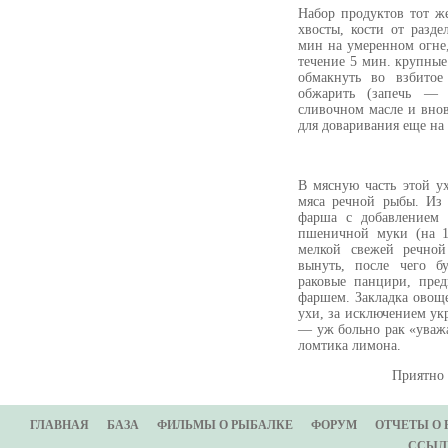
Набор продуктов тот ж
хвосты, кости от разд
мин на умеренном огне,
течение 5 мин. крупные
обмакнуть во взбитое
обжарить (запечь — 
сливочном масле и вно
для доваривания еще на 
В мясную часть этой ух
мяса речной рыбы. Из 
фарша с добавлением 
пшеничной муки (на 1
мелкой свежей речной
вынуть, после чего б
раковые панцири, пре
фаршем. Закладка овоще
ухи, за исключением укр
— уж больно рак «уваж
ломтика лимона.
Приятно 
ГЛАВНАЯ
БАЗА
ФИЛЬМЫ О РЫБАЛКЕ
ФОРУМ
ОТЧЕТЫ О
ССЫЛ