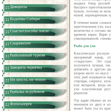
жидких блюд русской
Дикоросы
быстрого приготовления
6ульон, поэтому ее нель
мукой, пережаренным лу
Водоёмы Сибири
В течение веков сложи
приготовления ухи, кас
Снасти/способы ловли
количества и состава о
времени варки. Варят у
(эмалированной, глинян
Снаряжение
Рыба для ухи
Классическую русскую 
Рыболовный туризм
прозрачный навар, от
«сладостью». Это су
получается лучшая, та
Заморить червячка
добавлять и другую ры
втором месте по вкусу —
этих рыб называется ч
Ни хвоста, ни чешуи
стерляди, севрюги, нел
или янтарной, когда о
ухи классическая рус
Рыбалка за рубежом
рецептов.
Уху варят обычно не из
Фотогалерея
минимум из двух и из
может быть уха из кра