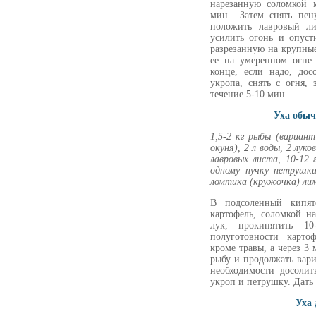
нарезанную соломкой 
мин.. Затем снять пе
положить лавровый ли
усилить огонь и опус
разрезанную на крупные
ее на умеренном огне 
конце, если надо, дос
укропа, снять с огня,
течение 5-10 мин.
Уха обыч
1,5-2 кг рыбы (вариант
окуня), 2 л воды, 2 лук
лавровых листа, 10-12 
одному пучку петрушк
ломтика (кружочка) лим
В подсоленный кипят
картофель, соломкой н
лук, прокипятить 1
полуготовности карто
кроме травы, а через 
рыбу и продолжать вар
необходимости досолит
укроп и петрушку. Дать
Уха 