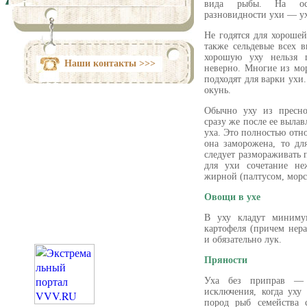
вида рыбы. На осо
разновидности ухи — ух
Не годятся для хорошей
также сельдевые всех 
хорошую уху нельзя 
Наши контакты >>>
неверно. Многие из мо
подходят для варки ухи.
окунь.
Обычно уху из пресно
сразу же после ее вылав
уха. Это полностью отно
она заморожена, то дл
следует размораживать п
для ухи сочетание не
жирной (палтусом, морс
Овощи в ухе
В уху кладут миниму
картофеля (причем нера
и обязательно лук.
Пряности
Уха без приправ — 
исключения, когда уху
пород рыб семейства 