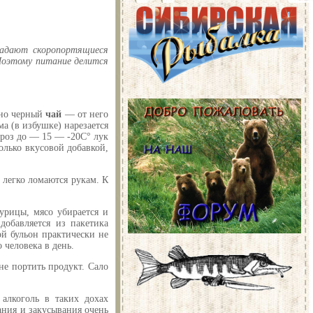
падают скоропортящиеся
 Поэтому питание делится
ьно черный
чай
— от него
а (в избушке) нарезается
ороз до — 15 — -20С° лук
олько вкусовой добавкой,
легко ломаются рукам. К
курицы, мясо убирается и
добавляется из пакетика
ой бульон практически не
 человека в день.
не портить продукт. Сало
алкоголь в таких дохах
ания и закусывания очень