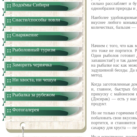
сильно расслабляет и б
Водоёмы Сибири
однообразия природы и 
Наиболее удобоваримые
Снасти/способы ловли
вкуснее любого коньяк
количествах, бальзам —
Снаряжение
Начнем с того, что как
Рыболовный туризм
это тоже не портится. 
Один рыболов готовит 
запашистая!) и так дале
Заморить червячка
на рыбалке нас как мож
задушевной беседы. Да и
метод.
Ни хвоста, ни чешуи
Когда заготовленные до
и, главное, быстрых б
прикуску с майонезом 
Рыбалка за рубежом
(Досирак) — есть у нас
продукт.
Фотогалерея
Но не только горячими 
побаловать свои вкусов
портится, и становится
сахарку для хруста — п
Ну и естественно, пост