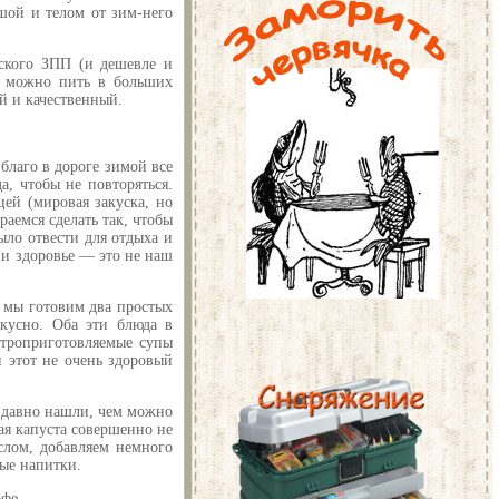
ушой и телом от зим-него
мского ЗПП (и дешевле и
го можно пить в больших
й и качественный.
благо в дороге зимой все
а, чтобы не повторяться.
ей (мировая закуска, но
раемся сделать так, чтобы
ыло отвести для отдыха и
 и здоровье — это не наш
, мы готовим два простых
вкусно. Оба эти блюда в
строприготовляемые супы
и этот не очень здоровый
е давно нашли, чем можно
ая капуста совершенно не
слом, добавляем немного
ые напитки.
офе.