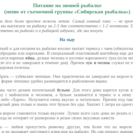
Питание на зимней рыбалке
(меню от съемочной группы «Сибирская рыбалка»)
ри дело более простое нежели летом. Самый главный плюс — не про
 мы выезжаем на рыбалку на 2-3 дня соответственно с 1-2 ночевками.
ственно на рыбалке и в рыбацкой избушке, где мы ночуем.
На льду
ткий и для питания на рыбалке вполне хватает термоса с чаем (обязател
тербродами или нарезками. В специальный пластиковый контейнер еще дом
жатся вареные
яйца
, дольки чеснока и кусочки нарезанного лука (если м
сят его и не замерзают в течение дня). Причем
лук и чеснок
служат не т
здоровья полезны.
рать — узбекские лепешки. Они практически не замерзают на морозе и 
й форме лепешки удобно размещаются в рыболовном ящике.
 мы часто делаем питательный
бульон
. Для этого дома варится кусок 
ску с майонезом и чесноком, а бульон заливается в термос и к нему 
либо «Харчо». Получается очень вкусно и питательно. Причем под так
елый день только и пьешь этот бульон без еды. Хватает 1 литра на одного
морозе становится только вкуснее. Лучше всего сало дома не резать и 
тогда не потеряет от разморозки и резки своих вкусовых качеств.
ха — любим пропустить рюмочку другую, тем более что на морозе 
са и не оказывает ощутимого влия-ния на рыбалку. Но сам процесс выпив