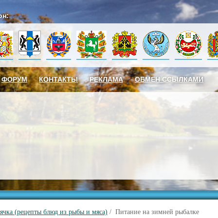
он:
ФОРУМ
КОНТАКТЫ
РЕКЛАМА
ОБМЕН ССЫЛКАМИ
ячка (рецепты блюд из рыбы и мяса)
/ Питание на зимней рыбалке