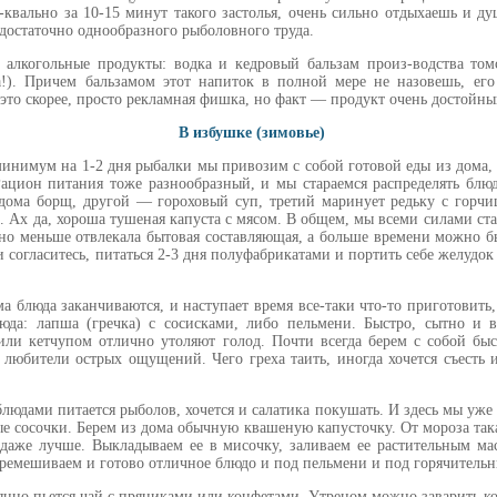
у-квально за 10-15 минут такого застолья, очень сильно отдыхаешь и д
достаточно однообразного рыболовного труда.
 алкогольные продукты: водка и кедровый бальзам произ-водства то
а!). Причем бальзамом этот напиток в полной мере не назовешь, е
 это скорее, просто рекламная фишка, но факт — продукт очень достойны
В избушке (зимовье)
 минимум на 1-2 дня рыбалки мы привозим с собой готовой еды из дома, 
Рацион питания тоже разнообразный, и мы стараемся распределять блюд
дома борщ, другой — гороховый суп, третий маринует редьку с горчиц
е. Ах да, хороша тушеная капуста с мясом. В общем, мы всеми силами ста
но меньше отвлекала бытовая составляющая, а больше времени можно б
 согласитесь, питаться 2-3 дня полуфабрикатами и портить себе желудок
ма блюда заканчиваются, и наступает время все-таки что-то приготовить
люда: лапша (гречка) с сосисками, либо пельмени. Быстро, сытно и 
или кетчупом отлично утоляют голод. Почти всегда берем с собой бы
 любители острых ощущений. Чего греха таить, иногда хочется съесть 
блюдами питается рыболов, хочется и салатика покушать. И здесь мы уж
ые сосочки. Берем из дома обычную квашеную капусточку. От мороза так
 даже лучше. Выкладываем ее в мисочку, заливаем ее растительным ма
еремешиваем и готово отличное блюдо и под пельмени и под горячительн
оянно пьется чай с пряниками или конфетами. Утрецом можно заварить к