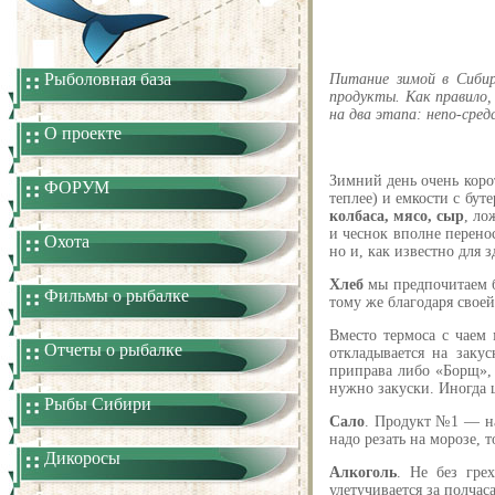
Рыболовная база
Питание зимой в Сиби
продукты. Как правило,
на два этапа: непо-сред
О проекте
Зимний день очень коро
ФОРУМ
теплее) и емкости с бу
колбаса, мясо, сыр
, ло
и чеснок вполне перено
Охота
но и, как известно для 
Хлеб
мы предпочитаем б
Фильмы о рыбалке
тому же благодаря свое
Вместо термоса с чаем
Отчеты о рыбалке
откладывается на заку
приправа либо «Борщ», 
нужно закуски. Иногда ц
Рыбы Сибири
Сало
. Продукт №1 — на 
надо резать на морозе, 
Дикоросы
Алкоголь
. Не без гре
улетучивается за полча