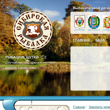
Выберите свой реги
ГЛАВНАЯ
БАЗА
РЫБАЦКИЕ ШУТКИ
Случается, что крючок глотают
вместе с рыбаком...
Главная
/
Заморить черв