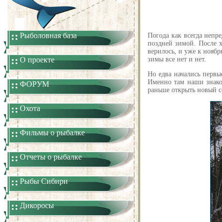
Рыболовная база
Погода как всегда непр
поздней зимой. После х
верилось, и уже к нояб
О проекте
зимы все нет и нет.
Но едва начались первы
Именно там наши знако
ФОРУМ
раньше открыть новый с
Охота
Фильмы о рыбалке
Отчеты о рыбалке
Рыбы Сибири
Дикоросы