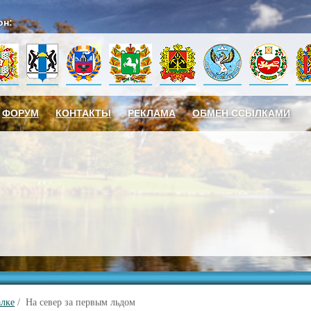
он:
ФОРУМ
КОНТАКТЫ
РЕКЛАМА
ОБМЕН ССЫЛКАМИ
алке
/ На север за первым льдом