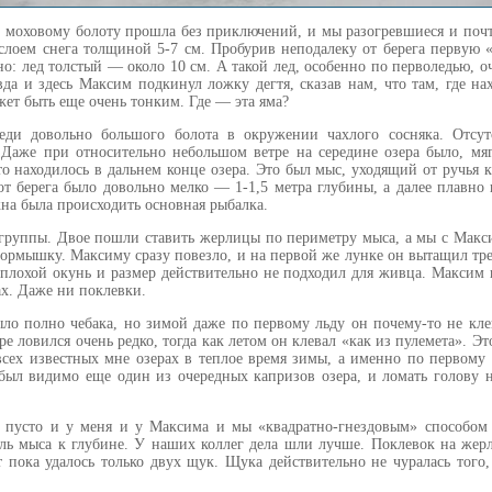
 моховому болоту прошла без приключений, и мы разогревшиеся и поч
слоем снега толщиной 5-7 см. Пробурив неподалеку от берега первую 
но: лед толстый — около 10 см. А такой лед, особенно по перволедью, 
вда и здесь Максим подкинул ложку дегтя, сказав нам, что там, где нах
жет быть еще очень тонким. Где — эта яма?
еди довольно большого болота в окружении чахлого сосняка. Отсут
 Даже при относительно небольшом ветре на середине озера было, мяг
о находилось в дальнем конце озера. Это был мыс, уходящий от ручья к
от берега было довольно мелко — 1-1,5 метра глубины, а далее плавн
жна была происходить основная рыбалка.
 группы. Двое пошли ставить жерлицы по периметру мыса, а мы с Макс
мормышку. Максиму сразу повезло, и на первой же лунке он вытащил тр
еплохой окунь и размер действительно не подходил для живца. Максим
ах. Даже ни поклевки.
ыло полно чебака, но зимой даже по первому льду он почему-то не кл
ре ловился очень редко, тогда как летом он клевал «как из пулемета». Э
всех известных мне озерах в теплое время зимы, а именно по первому
 был видимо еще один из очередных капризов озера, и ломать голову 
 пусто и у меня и у Максима и мы «квадратно-гнездовым» способом 
оль мыса к глубине. У наших коллег дела шли лучше. Поклевок на жер
 пока удалось только двух щук. Щука действительно не чуралась того