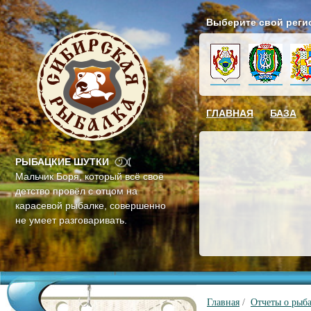
Выберите свой реги
ГЛАВНАЯ
БАЗА
РЫБАЦКИЕ ШУТКИ
Мальчик Боря, который всё своё
детство провёл с отцом на
карасевой рыбалке, совершенно
не умеет разговаривать.
Главная
/
Отчеты о рыб