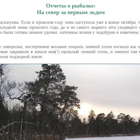
Отчеты о рыбалке:
На север за первым льдом
едсказуема. Если в прошлом году зима наступила уже в конце октября, т
олодной зимы прошлого года, да и не самого жаркого лета уходящего 
рю были готовы зимние удочки, наточены лезвия у ледобуров и намечены
е заморозки, нестерпимое желание открыть зимний сезон погнало нас н
мые закрывали в начале мая(!) прошлый зимний сезон, и именно там 
езон подледной ловли.