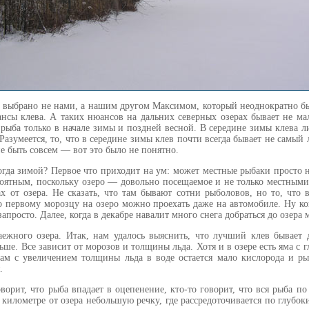
 выбрано не нами, а нашим другом Максимом, который неоднократно бы
нсы клева. А таких нюансов на дальних северных озерах бывает не ма
 рыба только в начале зимы и поздней весной. В середине зимы клева л
 Разумеется, то, что в середине зимы клев почти всегда бывает не сам
не быть совсем — вот это было не понятно.
огда зимой? Первое что приходит на ум: может местные рыбаки просто 
роятным, поскольку озеро — довольно посещаемое и не только местным
х от озера. Не сказать, что там бывают сотни рыболовов, но то, что 
о первому морозцу на озеро можно проехать даже на автомобиле. Ну ко
апросто. Далее, когда в декабре навалит много снега добраться до озера
аежного озера. Итак, нам удалось выяснить, что лучший клев бывает 
ьше. Все зависит от морозов и толщины льда. Хотя и в озере есть яма с 
ам с увеличением толщины льда в воде остается мало кислорода и рыб
.
оворит, что рыба впадает в оцепенение, кто-то говорит, что вся рыба п
 километре от озера небольшую речку, где рассредоточивается по глубок