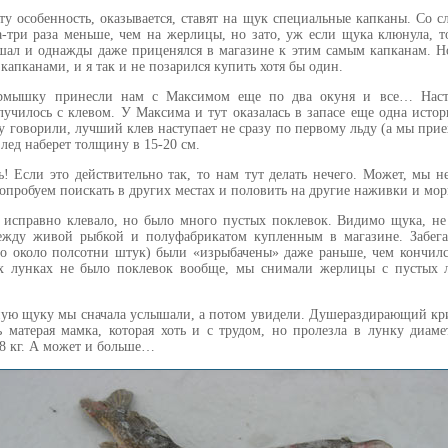
ту особенность, оказывается, ставят на щук специальные капканы. Со 
а-три раза меньше, чем на жерлицы, но зато, уж если щука клюнула, т
ышал и однажды даже приценялся в магазине к этим самым капканам. Н
капканами, и я так и не позарился купить хотя бы один.
рмышку принесли нам с Максимом еще по два окуня и все… Наста
лучилось с клевом. У Максима и тут оказалась в запасе еще одна истор
у говорили, лучший клев наступает не сразу по первому льду (а мы прие
 лед наберет толщину в 15-20 см.
ь! Если это действительно так, то нам тут делать нечего. Может, мы 
попробуем поискать в других местах и половить на другие наживки и м
исправно клевало, но было много пустых поклевок. Видимо щука, не 
ежду живой рыбкой и полуфабрикатом купленным в магазине. Забега
то около полсотни штук) были «изрыбачены» даже раньше, чем кончилс
х лунках не было поклевок вообще, мы снимали жерлицы с пустых л
пную щуку мы сначала услышали, а потом увидели. Душераздирающий кр
ь матерая мамка, которая хоть и с трудом, но пролезла в лунку диам
 8 кг. А может и больше…