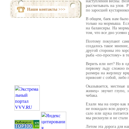
наступления весны. Возм
рассчитывать на улов. 
Наши контакты >>>
по заросшей кустарнико
В общем, баек нам было
только на мормыша. Ес
на балансиры. На мормы
том, что все дно усеяно
Поэтому покупают сам
создалось такое мнение
другой стороны это хоро
рыба «по-простому» в те
Верить или нет? Но в о
первому льду сложно п
размера на жерлицу вря
привозят с собой, либо 
Оказывается, местные 
живец» звучит глупо,
чебака.
Ехали мы на озеро как 
не покидало всю дорогу
сало или щука питается
мы рискнули и не стали 
Летом эта дорога для н