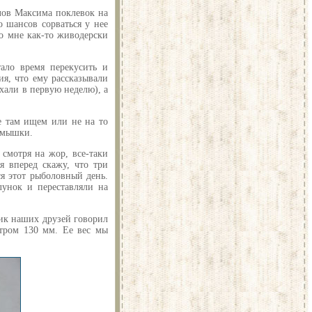
слов Максима поклевок на
о шансов сорваться у нее
о мне как-то живодерски
ло время перекусить и
ия, что ему рассказывали
хали в первую неделю), а
не там ищем или не на то
ормышки.
смотря на жор, все-таки
я вперед скажу, что три
я этот рыболовный день.
унок и переставляли на
ик наших друзей говорил
етром 130 мм. Ее вес мы