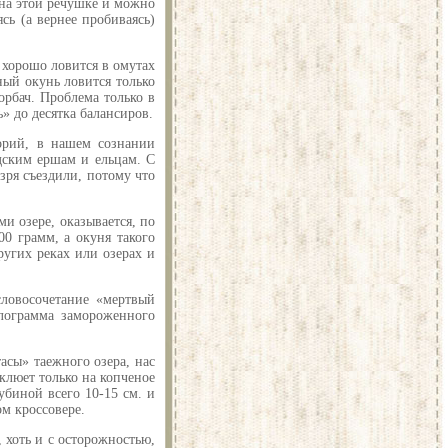
 на этой речушке и можно
сь (а вернее пробиваясь)
 хорошо ловится в омутах
ый окунь ловится только
орбач. Проблема только в
» до десятка балансиров.
орий, в нашем сознании
одским ершам и ельцам. С
 зря съездили, потому что
и озере, оказывается, по
0 грамм, а окуня такого
ругих реках или озерах и
словосочетание «мертвый
лограмма замороженного
асы» таежного озера, нас
клюет только на копченое
убиной всего 10-15 см. и
ом кроссовере.
 хоть и с осторожностью,