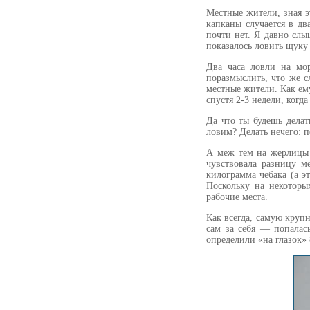
Местные жители, зная э
капканы случается в дв
почти нет. Я давно сл
показалось ловить щуку 
Два часа ловли на мо
поразмыслить, что же с
местные жители. Как ем
спустя 2-3 недели, когда
Да что ты будешь делат
ловим? Делать нечего: 
А меж тем на жерлицы 
чувствовала разницу м
килограмма чебака (а э
Поскольку на некоторы
рабочие места.
Как всегда, самую кру
сам за себя — попалас
определили «на глазок»