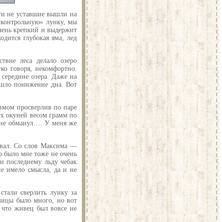
ти не уставшие вышли на
«контрольную» лунку, мы
очень крепкий и выдержит
одится глубокая яма, лед
ствие леса делало озеро
ко говоря, некомфортно.
 середине озера. Даже на
о шло понижение дна. Вот
имом просверлив по паре
ех окуней весом грамм по
 не обманул…. У меня же
евал. Со слов Максима —
то было мне тоже не очень
 и последнему льду чебак
не имело смысла, да и не
стали сверлить лунку за
лицы было много, но вот
, что живец был вовсе не