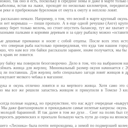
ожно, так оно и есть, поскольку в середине зимы и даже в марте только
Рыболовы, встав на лыжи, проходят по несколько километров, передвигая
м реке и прибрежным буреломам от омута к омуту и неплохо ловят.
 рассказано немало. Например, о том, что весной в марте крупный окунь
ли нет мормыша — пиши пропало. А в еще одной речушке (Анге) крупн
шку берет только мелочь, но стоит опустить балансир, тут же хватает г
 разными палками и корнями деревьев и за одну рыбалку можно «оставить
ые дешевые приманки и носят с собой отцепы. После всех этих ист
, что северная рыба настолько привередливая, что куда там нашим гор
шо, что нам все эти байки рассказали заранее, иначе получается, мы бы
х краях не ловится.
дну байку мы поверили безоговорочно. Дело в том, что на выбранном нам
оймать живца для жерлиц. Минимальный размер окуня начинается с 20
д ли поставишь. Для жерлиц либо специально загодя ловят живцов в д
покупают мелкого чебака в магазине.
щука и окунь отлично ловятся и на мертвого живца. Хотя само это 
 но мы все же решили запастись живцом и прикупили в Томске 3 ки
всегда полные надежд, но предчувствие, что нас ждут очередные «выкрут
. Мы даже фантазировали и прикидывали самые нелепые капризы: окунь 
 молодой бараниной. И так далее в том же духе… Снег на полях был гл
просить деревенских и проехали большую часть пути до озера на японск
ашего «Лесника» была почти непроходима, а зимой по подмерзшей колее,