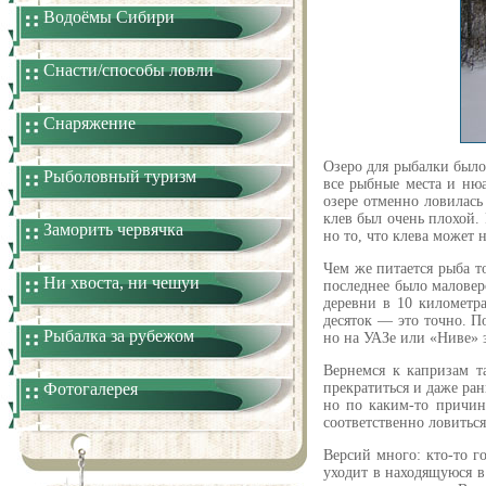
Водоёмы Сибири
Снасти/способы ловли
Снаряжение
Озеро для рыбалки было
Рыболовный туризм
все рыбные места и нюа
озере отменно ловилась
клев был очень плохой.
Заморить червячка
но то, что клева может 
Чем же питается рыба т
Ни хвоста, ни чешуи
последнее было малове
деревни в 10 километра
десяток — это точно. П
Рыбалка за рубежом
но на УАЗе или «Ниве» з
Вернемся к капризам т
Фотогалерея
прекратиться и даже ран
но по каким-то причин
соответственно ловиться
Версий много: кто-то г
уходит в находящуюся в