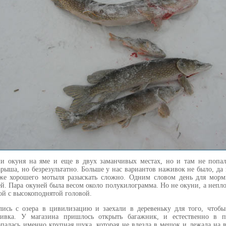
и окуня на яме и еще в двух заманчивых местах, но и там не попа
арыша, но безрезультатно. Больше у нас вариантов наживок не было, да 
аже хорошего мотыля разыскать сложно. Одним словом день для мор
й. Пара окуней была весом около полукилограмма. Но не окуни, а непл
ой с высокоподнятой головой.
ись с озера в цивилизацию и заехали в деревеньку для того, чтоб
ивка. У магазина пришлось открыть багажник, и естественно в п
палась именно крупная щука, которая не влезла в мешок и лежала на в