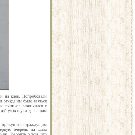
ли на клев. Попробовали
и откуда им было взяться
мышечников закончился с
охой улов щуки давал нам
ы прикупить страждущим
ервую очередь на глаза
иду. Говорить о том, что