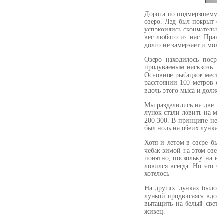
Дорога по подмерзшему
озеро. Лед был покрыт 
успокоились окончатель
вес любого из нас. Пра
долго не замерзает и мо
Озеро находилось поср
продуваемым насквозь.
Основное рыбацкое мест
расстоянии 100 метров 
вдоль этого мыса и дол
Мы разделились на две
лунок стали ловить на 
200-300. В принципе н
был ноль на обеих лунк
Хотя и летом в озере б
чебак зимой на этом озе
понятно, поскольку на 
ловился всегда. Но это
хотелось.
На других лунках было
лункой продвигаясь вд
вытащить на белый свет
живец.