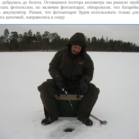
 добрались до болота. Оставшиеся полтора километра мы решили про
лать фотосессию, но включив фотоаппарат, обнаружили, что батарейк
ь аккумулятор. Решив, что фотоаппарат будем использовать только дл
сь цепочкой, направились к озеру.