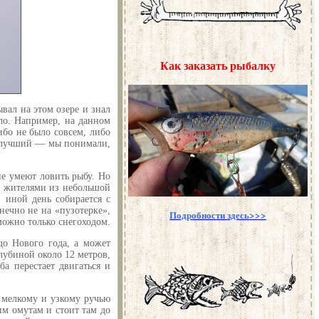
Как заказать рыбалку
вал на этом озере и знал
ло. Например, на данном
ибо не было совсем, либо
ый лучший — мы понимали,
не умеют ловить рыбу. Но
и жителями из небольшой
в иной день собирается с
нечно не на «пузотерке»,
Подробности здесь>>>
 можно только снегоходом.
до Нового года, а может
глубиной около 12 метров,
а перестает двигаться и
о мелкому и узкому ручью
им омутам и стоит там до