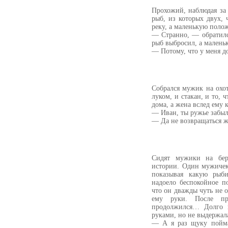
Прохожий, наблюдая за 
рыб, из которых двух,
реку, а маленькую полож
— Странно, — обратилс
рыб выбросил, а малень
— Потому, что у меня д
Собрался мужик на охоту
луком, и стакан, и то, 
дома, а жена вслед ему 
— Иван, ты ружье забыл
— Да не возвращаться же,
Сидят мужики на бер
истории. Один мужичек
показывая какую рыб
надоело беспокойное п
что он дважды чуть не 
ему руки. После пр
продолжился… Долго 
руками, но не выдержал
— А я раз щуку пойма