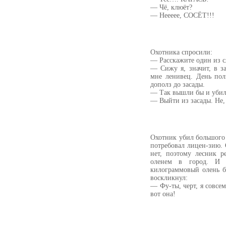
— Чё, клюёт?
— Неееее, СОСЁТ!!!
Охотника спросили:
— Расскажите один из с
— Сижу я, значит, в з
мне ленивец. День полз
дополз до засады.
— Так вышли бы и убил
— Выйти из засады. Не,
Охотник убил большого
потребовал лицен-зию. 
нет, поэтому лесник р
оленем в город. И 
килограммовый олень б
воскликнул:
— Фу-ты, черт, я совсем
вот она!