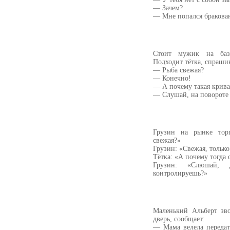
— Зачем?
— Мне попался бракова
Стоит мужик на база
Подходит тётка, спрашив
— Рыба свежая?
— Конечно!
— А почему такая крива
— Слушай, на поворот
Грузин на рынке торг
свежая?»
Грузин: «Свежая, только
Тётка: «А почему тогда 
Грузин: «Слюшай, 
контролируешь?»
Маленький Альберт зво
дверь, сообщает:
— Мама велела передат