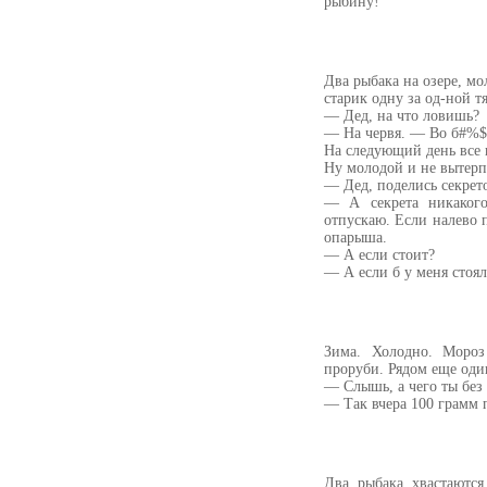
рыбину!
Два рыбака на озере, мо
старик одну за од-ной тя
— Дед, на что ловишь?
— На червя. — Во б#%$
На следующий день все 
Ну молодой и не вытерп
— Дед, поделись секрет
— А секрета никакого
отпускаю. Если налево п
опарыша.
— А если стоит?
— А если б у меня стоя
Зима. Холодно. Мороз
проруби. Рядом еще оди
— Слышь, а чего ты без
— Так вчера 100 грамм 
Два рыбака хвастаются