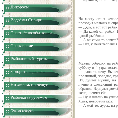
Дикоросы
Hа мосту стоит челов
Водоёмы Сибири
пpоходит мальчик и спp
— Дядь, а вот тот pыбак
— Да какой он рыбак! 
Снасти/способы ловли
одной pыбёшки.
— А вы сами-то ловите?
— Нет, у меня теpпения
Снаряжение
Рыболовный туризм
Мужик собрался на рыб
субботу в 4 утра, встал
Заморить червячка
поцеловать жену. Вышел
проливной, холодно, гря
Ну, думает мужик, на 
Ни хвоста, ни чешуи
лучше в следующий раз
обратно. Вернулся домой
жене, шепчет ей:
Рыбалка за рубежом
— Ну и ливень на улице
Жена, поворачиваясь:
— А мой-то, дурак, на 
Фотогалерея