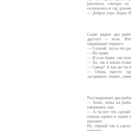
рассеялся, смотрит о
склонились и так душев
— Доброе утро, Борис Н
Сидят рядом два рыбо
другого — ноль. Вто
спрашивает первого:
— Слушай, ты на что р
— На червя.
— И я на червя, так поч
— Ха, так я ловлю тольк
— Самца? А как же ты и
— Очень просто: пр
застревают, значит, саме
Разговаривают два рыба
— Блин, жена на рыбал
напиваюсь там.
— А ты вот что сделай:
откинь одеяло и скажи ж
выгонит.
Ну, первый так и сдела
говорит: