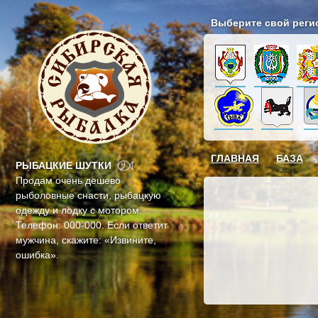
Выберите свой реги
ГЛАВНАЯ
БАЗА
РЫБАЦКИЕ ШУТКИ
Продам очень дешево
рыболовные снасти, рыбацкую
одежду и лодку с мотором.
Телефон: 000-000. Если ответит
мужчина, скажите: «Извините,
ошибка».