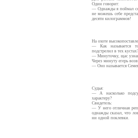
Один говорит:
— Однажды я поймал со
не можешь себе предст
десяти килограммов!
На охоте высокопоставл
— Как называется то
подстрелил в тех кустах
— Минуточку, щас узна
Через минуту егерь возв
— Оно называется Семен:
Судья:
— А насколько подс
характеру?
Свидетель:
— У него отличная реп
однажды сказал, что ло
ни одной поклевки.