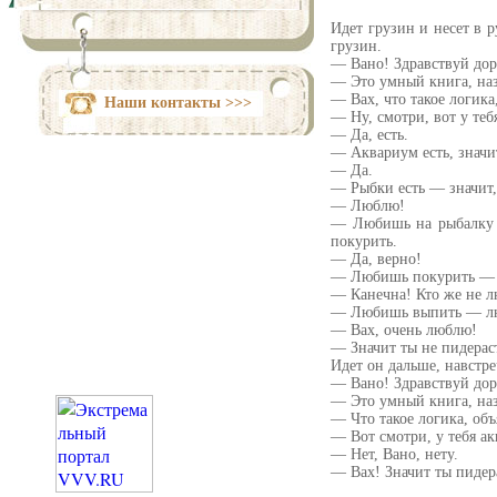
Идет грузин и несет в р
грузин.
— Вано! Здравствуй доро
— Это умный книга, наз
— Вах, что такое логика
Наши контакты >>>
— Ну, смотри, вот у теб
— Да, есть.
— Аквариум есть, значит
— Да.
— Рыбки есть — значит,
— Люблю!
— Любишь на рыбалку 
покурить.
— Да, верно!
— Любишь покурить — 
— Канечна! Кто же не л
— Любишь выпить — лю
— Вах, очень люблю!
— Значит ты не пидераст
Идет он дальше, навстре
— Вано! Здравствуй доро
— Это умный книга, наз
— Что такое логика, об
— Вот смотри, у тебя ак
— Нет, Вано, нету.
— Вах! Значит ты пидер