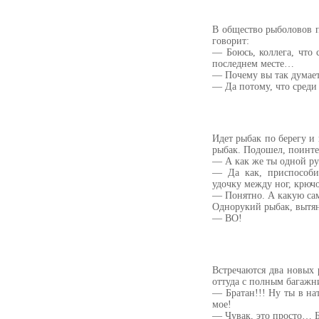
В общество рыболовов 
говорит:
— Боюсь, коллега, что 
последнем месте…
— Почему вы так думае
— Да потому, что среди 
Идет рыбак по берегу и
рыбак. Подошел, поинте
— А как же ты одной р
— Да как, приспособи
удочку между ног, крючо
— Понятно. А какую са
Однорукий рыбак, вытян
— ВО!
Встречаются два новых 
оттуда с полным багаж
— Братан!!! Hу ты в нат
мое!
— Чувак, это просто… 