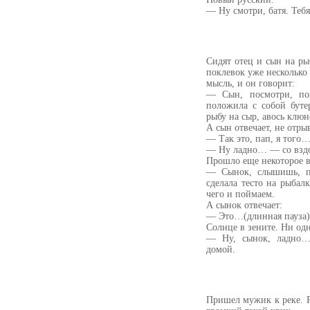
— Ну смотри, батя. Теб
Сидят отец и сын на ры
поклевок уже несколько 
мысль, и он говорит:
— Сын, посмотри, пож
положила с собой буте
рыбу на сыр, авось клюн
А сын отвечает, не отры
— Так это, пап, я того…
— Ну ладно… — со вздо
Прошло еще некоторое в
— Сынок, слышишь, по
сделала тесто на рыбал
чего и поймаем.
А сынок отвечает:
— Это…(длинная пауза) 
Солнце в зените. Ни одн
— Ну, сынок, ладно… 
домой.
Пришел мужик к реке. Ра