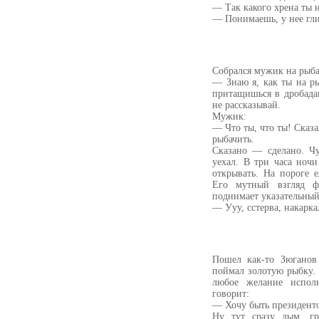
— Так какого хрена ты 
— Понимаешь, у нее глис
Собрался мужик на рыба
— Знаю я, как ты на р
притащишься в дробада
не рассказывай.
Мужик:
— Что ты, что ты! Сказа
рыбачить.
Сказано — сделано. Чу
уехал. В три часа ноч
открывать. На пороге 
Его мутный взгляд ф
поднимает указательный
— Ууу, сстерва, накарка
Пошел как-то Зюганов
поймал золотую рыбку. 
любое желание испол
говорит:
— Хочу быть президент
Ну тут сразу дым, г