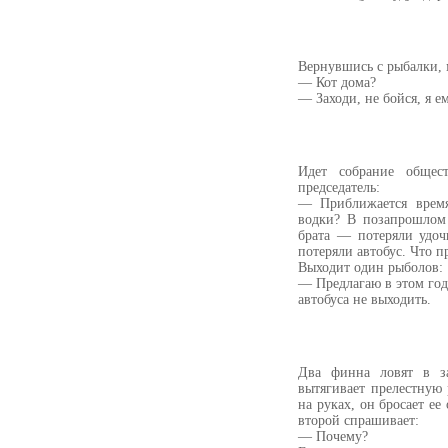
Вернувшись с рыбалки,
— Кот дома?
— Заходи, не бойся, я е
Идет собрание общест
председатель:
— Приближается время
водки? В позапрошлом
брата — потеряли удо
потеряли автобус. Что п
Выходит один рыболов:
— Предлагаю в этом году
автобуса не выходить.
Два финна ловят в за
вытягивает прелестную 
на руках, он бросает ее
второй спрашивает:
— Почему?