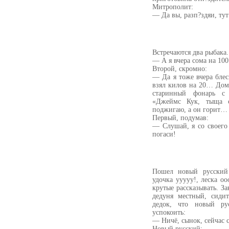
Митрополит:
— Да вы, разп?здяи, тут
Встречаются два рыбака
— А я вчера сома на 10
Второй, скромно:
— Да я тоже вчера бле
взял килов на 20… Дом
старинный фонарь с 
«Джеймс Кук, тыща с
поджигаю, а он горит…
Первый, подумав:
— Слушай, я со своего
погаси!
Пошел новый русский 
удочка ууууу!, леска оо
крутые рассказывать. З
дедуня местный, сиди
дедок, что новый рус
успокоить:
— Ничё, сынок, сейчас 
Новый русский: