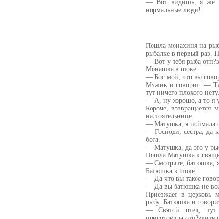
— Вот видишь, я же г
нормальные люди!
Пошла монахиня на рыб
рыбалке в первый раз. 
— Вот у тебя рыба отп?з
Монашка в шоке:
— Бог мой, что вы говор
Мужик и говорит: — Так
тут ничего плохого нету
— А, ну хорошо, а то я 
Короче, возвращается 
настоятельнице:
— Матушка, я поймала 
— Господи, сестра, да 
бога.
— Матушка, да это у ры
Пошла Матушка к свяще
— Смотрите, батюшка, я
Батюшка в шоке:
— Да что вы такое говор
— Да вы батюшка не волн
Приезжает в церковь м
рыбу. Батюшка и говори
— Святой отец, тут
приготовила отп?здител