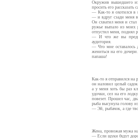
Окружив вышедшего из 
просить его рассказать 
— Как-то я охотился в 
— и вдруг сзади меня 
Он схватил меня и стал
ружье выпало из моих р
отпустил меня, поднял р
— И что же вы предп
аудитория.
— Что мне оставалось 
жениться на его дочери.
папаша!
Как-то я отправился на 
он наловил целый садок
а у меня хоть бы раз к
удочки, сел на его лодк
повезет. Прошел час, дв
рыба высунула голову и
— Эй, рыбачок, а где тв
Жена, провожая мужа на
— Если щуки будут доро