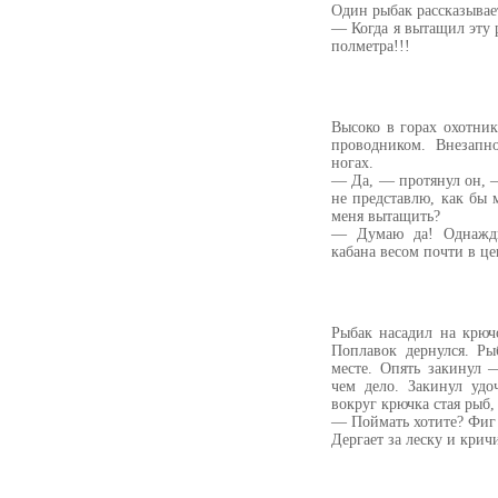
Один рыбак рассказывае
— Когда я вытащил эту 
полметра!!!
Высоко в горах охотник
проводником. Внезапно
ногах.
— Да, — протянул он, —
не представлю, как бы
меня вытащить?
— Думаю да! Однажды
кабана весом почти в це
Рыбак насадил на крюч
Поплавок дернулся. Ры
месте. Опять закинул 
чем дело. Закинул удо
вокруг крючка стая рыб,
— Поймать хотите? Фиг
Дергает за леску и крич