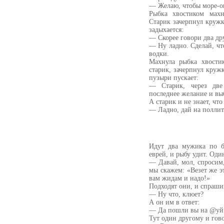
— Желаю, чтобы море-ок
Рыбка хвостиком махн
Старик зачерпнул кружк
задыхается:
— Скорее говори два дру
— Ну ладно. Сделай, что
водки.
Махнула рыбка хвости
старик, зачерпнул круж
пузыри пускает:
— Старик, через две
последнее желание и вы
А старик и не знает, чт
— Ладно, дай на поллитр
Идут два мужика по бе
еврей, и рыбу удит. Од
— Давай, мол, спросим,
мы скажем: «Везет же э
вам жидам и надо!»
Подходят они, и спраши
— Ну что, клюет?
А он им в ответ:
— Да пошли вы на @уй
Тут один другому и гов