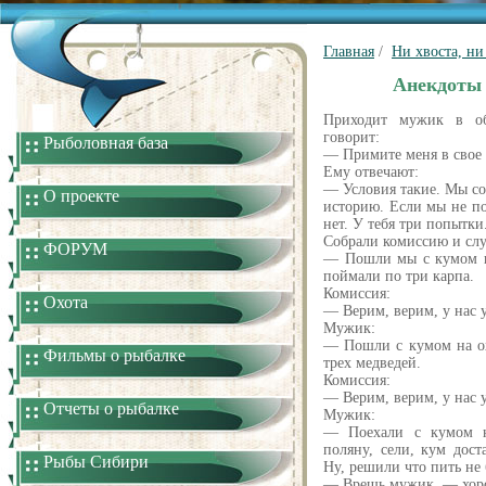
Главная
/
Ни хвоста, н
Анекдоты 
Приходит мужик в об
говорит:
Рыболовная база
— Примите меня в свое 
Ему отвечают:
— Условия такие. Мы с
О проекте
историю. Если мы не п
нет. У тебя три попытки
Собрали комиссию и сл
ФОРУМ
— Пошли мы с кумом н
поймали по три карпа.
Комиссия:
Охота
— Верим, верим, у нас у
Мужик:
— Пошли с кумом на ох
Фильмы о рыбалке
трех медведей.
Комиссия:
— Верим, верим, у нас у
Отчеты о рыбалке
Мужик:
— Поехали с кумом на
поляну, сели, кум дост
Рыбы Сибири
Ну, решили что пить не
— Врешь мужик, — хоро