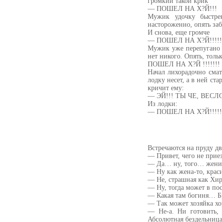
громкий такой крик
— ПОШЕЛ HА Х?Й!!!
Мужик удочку быстрен
настороженно, опять за
И снова, еще громче
— ПОШЕЛ HА Х?Й!!!!!
Мужик уже перепугано 
нет никого. Опять, толь
ПОШЕЛ HА Х?Й !!!!!!!
Начал лихорадочно сма
лодкy несет, а в ней ст
кричит ему:
— ЭЙ!!! ТЫ ЧЕ, ВЕС
Из лодки:
— ПОШЕЛ HА Х?Й!!!!!!
Встречаются на пруду дв
— Привет, чего не прие
— Да… ну, того… жени
— Hу как жена-то, крас
— Hе, страшная как Хир
— Hу, тогда может в по
— Какая там богиня… Б
— Так может хозяйка х
— Hе-а. Hи готовить, 
Абсолютная бездельница