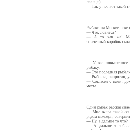
пальцы)
— Так у нее вот такой г
Рыбаки на Москве-реке
— Что, ловится?
— А то как же! Мал
спичечный коробок скла
— У вас повышенное д
рыбаку.
— Это последняя рыба
— Рыбалка, напротив, 
— Согласен с вами, до
месте.
Один рыбак рассказывае
— Мне вчера такой сон
рядом молодая, соверше
— Ну, а дальше то что?
— А дальше я заброс