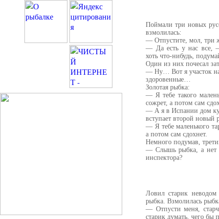
Поймали три новых рус
взмолилась:
— Отпустите, мол, три 
— Да есть у нас все,
хоть что-нибудь, подум
Один из них почесал за
— Ну… Вот я участок на
здоровенные…
Золотая рыбка:
— Я тебе такого мален
сожрет, а потом сам сдох
— А я в Испании дом к
вступает второй новый 
— Я тебе маленького та
а потом сам сдохнет.
Немного подумав, трети
— Слышь рыбка, а нет л
инспектора?
Ловил старик неводом 
рыбка. Взмолилась рыбк
— Отпусти меня, старч
старик думать, чего бы 