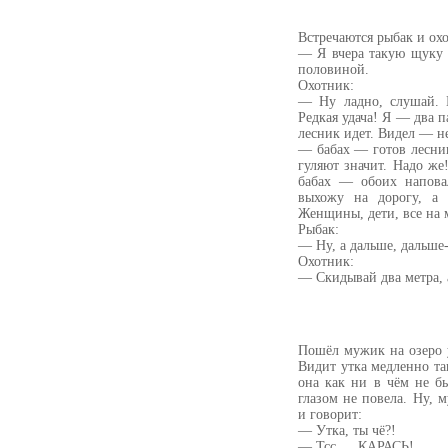
Встречаются рыбак и охо
— Я вчера такую щуку 
половиной.
Охотник:
— Ну ладно, слушай. И
Редкая удача! Я — два 
лесник идет. Видел — не
— бабах — готов лесни
гуляют значит. Надо ж
бабах — обоих напова
выхожу на дорогу, а т
Женщины, дети, все на 
Рыбак:
— Ну, а дальше, дальше-
Охотник:
— Скидывай два метра, а
Пошёл мужик на озеро у
Видит утка медленно та
она как ни в чём не б
глазом не повела. Ну, 
и говорит:
— Утка, ты чё?!
— Тсс…. КАРАСЬ!