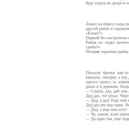
буду играть во дворе в
Ловит на берегу озера р
другой рыбак и спрашив
«Клюет?»
Первый без настроения 
Рыбак на лодке ничего
грибы?»
Потеряв терпение рыбак 
Поехали братки как-т
вмазали, смотрят, а лед
одного своего за ломо
джип и в деревню. Подъ
— Слышь, дед, дай лом 
Дед дал, тот уехал. Чере
— Дед, а дед! Еще лом е
Дед дал им еще один. Че
— Дед, а еще лом есть?
— Че, сынок, клев хоро
— Да хрен там, ещё лод