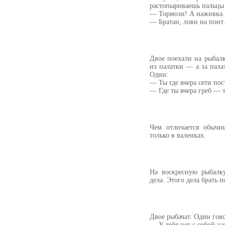
растопыриваешь пальцы
— Тормози! А наживка
— Братан, лови на пон
Двое поехали на рыбал
из палатки — а за палат
Один:
— Ты где вчера сети пос
— Где ты вчера греб — 
Чем отличается обычн
только в валенках.
На воскресную рыбалку
дела. Этого дела брать п
Двое рыбачат. Один гов
— У тебя нет с собой за