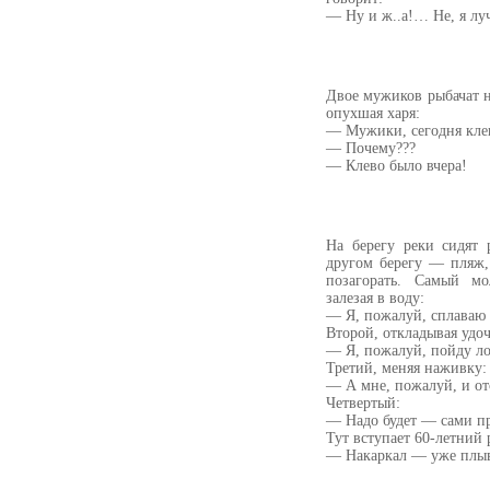
— Ну и ж..а!… Не, я лу
Двое мужиков рыбачат н
опухшая харя:
— Мужики, сегодня клев
— Почему???
— Клево было вчера!
На берегу реки сидят
другом берегу — пляж,
позагорать. Самый мо
залезая в воду:
— Я, пожалуй, сплаваю 
Второй, откладывая удо
— Я, пожалуй, пойду л
Третий, меняя наживку:
— А мне, пожалуй, и от
Четвертый:
— Надо будет — сами п
Тут вступает 60-летний 
— Накаркал — уже плы