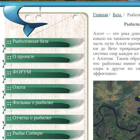
Главная
/
База
/ Рыбалк
Рыбалк
Алсет — это река дли
начало на таежном озе
Рыболовная база
часть пути Алсет проте
км до Кети превращае
система озер каждое из
О проекте
с Алсетом. Таким обра
что рыболовы имеют в
озера в другое по си
ФОРУМ
эффективно.
Охота
Фильмы о рыбалке
Отчеты о рыбалке
Рыбы Сибири