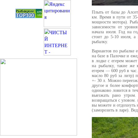
Плыть от базы до Алсе
км. Время в пути от 35
мощности мотора). Рыб
зависимости от уровн
начала июля. Год на г
стоит до 5-10 июля, а
рыбалку.
Вариантов по рыбалке 
на базе в Палочке и еж
в лодке с егерем может
на рыбалку, такие же 
егерем — 600 руб в час
масло 80 руб за литр) 
+- 30 л. Можно переезжа
другое и более комфор
одинаково ловится в теч
выезжать рано утром
возвращаться с уловом.
вы можете и отдохнуть 
(заморозить в ларе). Ве