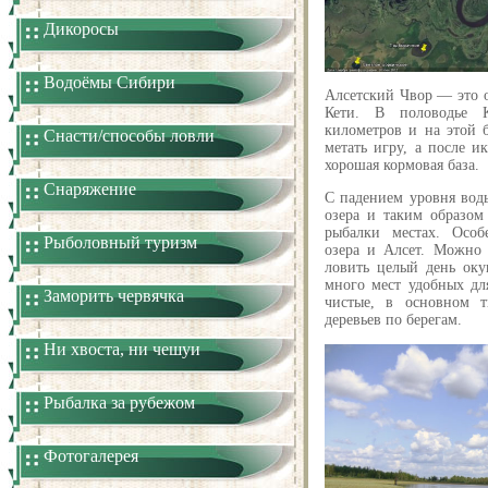
Дикоросы
Водоёмы Сибири
Алсетский Чвор — это 
Кети. В половодье К
километров и на этой 
Снасти/способы ловли
метать игру, а после ик
хорошая кормовая база.
Снаряжение
С падением уровня воды
озера и таким образом
рыбалки местах. Особ
Рыболовный туризм
озера и Алсет. Можно 
ловить целый день оку
много мест удобных дл
Заморить червячка
чистые, в основном т
деревьев по берегам.
Ни хвоста, ни чешуи
Рыбалка за рубежом
Фотогалерея